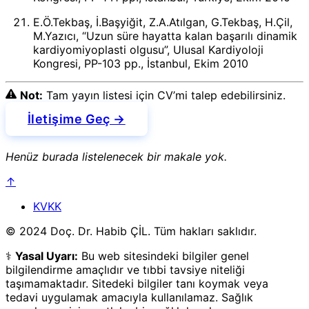
E.Ö.Tekbaş, İ.Başyiğit, Z.A.Atılgan, G.Tekbaş, H.Çil,
M.Yazıcı, “Uzun süre hayatta kalan başarılı dinamik
kardiyomiyoplasti olgusu”, Ulusal Kardiyoloji
Kongresi, PP-103 pp., İstanbul, Ekim 2010
Not:
Tam yayın listesi için CV’mi talep edebilirsiniz.
İletişime Geç →
Henüz burada listelenecek bir makale yok.
↑
KVKK
© 2024 Doç. Dr. Habib ÇİL. Tüm hakları saklıdır.
⚕️
Yasal Uyarı:
Bu web sitesindeki bilgiler genel
bilgilendirme amaçlıdır ve tıbbi tavsiye niteliği
taşımamaktadır. Sitedeki bilgiler tanı koymak veya
tedavi uygulamak amacıyla kullanılamaz. Sağlık