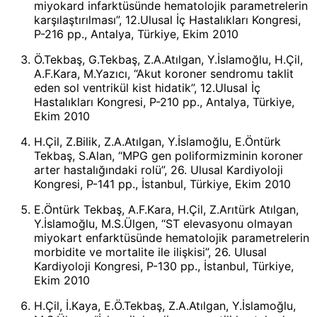
miyokard infarktüsünde hematolojik parametrelerin
karşılaştırılması”, 12.Ulusal İç Hastalıkları Kongresi,
P-216 pp., Antalya, Türkiye, Ekim 2010
Ö.Tekbaş, G.Tekbaş, Z.A.Atılgan, Y.İslamoğlu, H.Çil,
A.F.Kara, M.Yazıcı, “Akut koroner sendromu taklit
eden sol ventrikül kist hidatik”, 12.Ulusal İç
Hastalıkları Kongresi, P-210 pp., Antalya, Türkiye,
Ekim 2010
H.Çil, Z.Bilik, Z.A.Atılgan, Y.İslamoğlu, E.Öntürk
Tekbaş, S.Alan, “MPG gen poliformizminin koroner
arter hastalığındaki rolü”, 26. Ulusal Kardiyoloji
Kongresi, P-141 pp., İstanbul, Türkiye, Ekim 2010
E.Öntürk Tekbaş, A.F.Kara, H.Çil, Z.Arıtürk Atılgan,
Y.İslamoğlu, M.S.Ülgen, “ST elevasyonu olmayan
miyokart enfarktüsünde hematolojik parametrelerin
morbidite ve mortalite ile ilişkisi”, 26. Ulusal
Kardiyoloji Kongresi, P-130 pp., İstanbul, Türkiye,
Ekim 2010
H.Çil, İ.Kaya, E.Ö.Tekbaş, Z.A.Atılgan, Y.İslamoğlu,