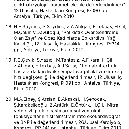
elektrofizyolojik parametreler ile değerlendirilmesi”,
12.Ulusal İç Hastalıkları Kongresi, P-090 pp.,
Antalya, Türkiye, Ekim 2010
H.E.Soydinç, S.Soydinç, Z.A.Atılgan, E.Tekbaş, H.Çil,
M.Çakır, V.Davutoğlu, “Polikistik Over Sendromu
Olan Zayıf ve Obez Kadınlarda Epikardiyal Yağ
Kalınlığı”, 12.Ulusal İç Hastalıkları Kongresi, P-314
pp., Antalya, Türkiye, Ekim 2010
F.C.Çevik, S.Yazıcı, M.Tahtasız, A.F.Kara, H.Çil,
Z.Atılgan, E.Tekbaş, A.J.Saraç, “Romatoit artritli
hastalarda kardiyak sempatovagal aktivitenin kalp
hızı değişkenliği ile değerlendirilmesi”, 12.Ulusal İç
Hastalıkları Kongresi, P-091 pp., Antalya, Türkiye,
Ekim 2010
M.A.Elbey, Ş.Arslan, E.Aksakal, H.Şenocak,
Ş.Karakelleoğlu, Z.Arıtürk, E.Öntürk, H.Çil, “Mitral
yetersizliği olan hastalarda sol ventrikül
fonksiyonlarının strain/strain rate ekokardiyografi
ve BNP ile değerlendirilmesi”, 26.Ulusal Kardiyoloji
Kongresi, PP-141 pp., İstanbul, Türkiye, Ekim 2010