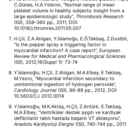
C.Günes, H.A.Yıldırım, “Normal range of mean
platelet volume in healthy subjects: Insight from a
large epidemiologic study”,
Thrombosis Research
(ISI), 358–360 pp., 2011, DOI:
10.1016/j.thromres.2011.05.007
H.Çil, Z.A.Atılgan, Y.İslamoğu, E.Ö.Tekbaş, Z.Dostbil,
“Is the pepper spray a triggering factor in
myocardial infarction? A case report”,
European
Review for Medical and Pharmacological Sciences
(ISI), 2012;16(Suppl 1): 73-74
Y.İslamoğlu, H.Çil, Z.Atılgan, M.A.Elbey, E.Tekbaş,
M.Yazıcı, “Myocardial infarction secondary to
unintentional ingestion of hydrogen peroxide”,
Cardiology Journal
(ISI), 86–88 pp., 2012, DOI:
10.5603/CJ 2012.0014
Y.İslamoğlu, M.K.Aktaş, H.Çil, Z.Arıtürk, E.Tekbaş,
M.A.Elbey, “Ventriküler destek aygıtı ve kardiyak
defibrilatör takılı hastada başarılı VT ablasyonu”,
Anadolu Kardiyoloji Dergisi
(ISI), 740-744 pp., 2011