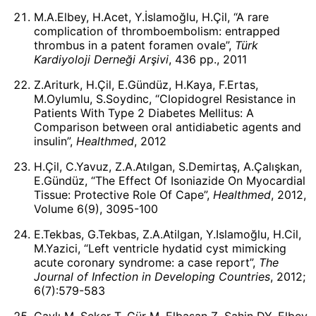
M.A.Elbey, H.Acet, Y.İslamoğlu, H.Çil, “A rare
complication of thromboembolism: entrapped
thrombus in a patent foramen ovale”,
Türk
Kardiyoloji Derneği Arşivi
, 436 pp., 2011
Z.Ariturk, H.Çil, E.Gündüz, H.Kaya, F.Ertas,
M.Oylumlu, S.Soydinc, “Clopidogrel Resistance in
Patients With Type 2 Diabetes Mellitus: A
Comparison between oral antidiabetic agents and
insulin”,
Healthmed
, 2012
H.Çil, C.Yavuz, Z.A.Atılgan, S.Demirtaş, A.Çalışkan,
E.Gündüz, “The Effect Of Isoniazide On Myocardial
Tissue: Protective Role Of Cape”,
Healthmed
, 2012,
Volume 6(9), 3095-100
E.Tekbas, G.Tekbas, Z.A.Atilgan, Y.Islamoğlu, H.Cil,
M.Yazici, “Left ventricle hydatid cyst mimicking
acute coronary syndrome: a case report”,
The
Journal of Infection in Developing Countries
, 2012;
6(7):579-583