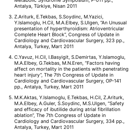
Metabolic Syndrome Symposium, P-011 pp.,
Antalya, Türkiye, Nisan 2011
Z.Ariturk, E.Tekbas, S.Soydinc, M.Yazici,
Y.Islamoglu, H.Cil, M.A.Elbey, S.Ulgen, “An Unusual
presentation of hyperthyroidism: Atrioventricular
Complete Heart Block”, Congress of Update in
Cardiology and Cardiovascular Surgery, 323 pp.,
Antalya, Turkey, Mart 2011
C.Yavuz, H.Cil, I.Basyigit, S.Demirtas, Y.Islamoglu,
M.A.Elbey, G.Tekbas, M.N.Eren, “Factors having
affect on mortality in the patients with penetrating
heart injury”, The 7th Congress of Update in
Cardiology and Cardiovascular Surgery, OP-141
pp., Antalya, Turkey, Mart 2011
M.K.Aktas, Y.Islamoglu, E.Tekbas, H.Cil, Z.Ariturk,
M.A.Elbey, A.Guler, S.Soydinc, M.S.Ulgen, “Safety
and efficacy of ibutilide during atrial fibrillation
ablation”, The 7th Congress of Update in
Cardiology and Cardiovascular Surgery, 334 pp.,
Antalya, Turkey, Mart 2011