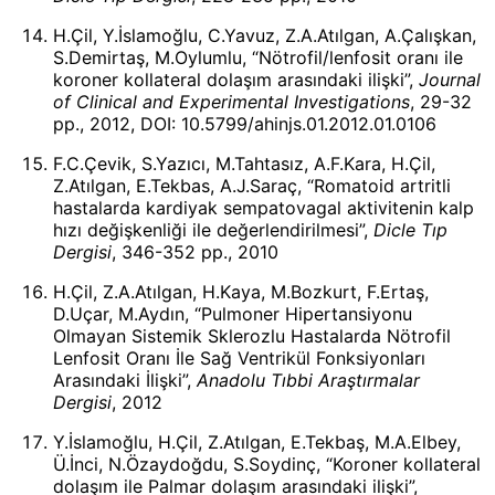
H.Çil, Y.İslamoğlu, C.Yavuz, Z.A.Atılgan, A.Çalışkan,
S.Demirtaş, M.Oylumlu, “Nötrofil/lenfosit oranı ile
koroner kollateral dolaşım arasındaki ilişki”,
Journal
of Clinical and Experimental Investigations
, 29-32
pp., 2012, DOI: 10.5799/ahinjs.01.2012.01.0106
F.C.Çevik, S.Yazıcı, M.Tahtasız, A.F.Kara, H.Çil,
Z.Atılgan, E.Tekbas, A.J.Saraç, “Romatoid artritli
hastalarda kardiyak sempatovagal aktivitenin kalp
hızı değişkenliği ile değerlendirilmesi”,
Dicle Tıp
Dergisi
, 346-352 pp., 2010
H.Çil, Z.A.Atılgan, H.Kaya, M.Bozkurt, F.Ertaş,
D.Uçar, M.Aydın, “Pulmoner Hipertansiyonu
Olmayan Sistemik Sklerozlu Hastalarda Nötrofil
Lenfosit Oranı İle Sağ Ventrikül Fonksiyonları
Arasındaki İlişki”,
Anadolu Tıbbi Araştırmalar
Dergisi
, 2012
Y.İslamoğlu, H.Çil, Z.Atılgan, E.Tekbaş, M.A.Elbey,
Ü.İnci, N.Özaydoğdu, S.Soydinç, “Koroner kollateral
dolaşım ile Palmar dolaşım arasındaki ilişki”,