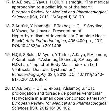
M.A.Elbey, C.Yavuz, H.Çil, Y.İslamoğlu, “The medical
approaching to a pellet injury of the heart”,
European Review for Medical and Pharmacological
Sciences
(ISI), 2012, 16(Suppl 1):68-70
Z.Arıtürk, Y.İslamoğlu, E.Tekbaş, H.Çil, S.Soydinc,
M.Yazıcı, “An Unusual Presentation of
Hyperthyroidism: Atrioventricular Complete Heart
Block”,
Acta Endocrinologica
, 405-409 pp., 2011,
DOI: 10.4183/aeb.2011.405
H.Çil, S.Bulur, M.Aydın, Y.Türker, A.Kaya, R.Alemdar,
A.Karabacak, Y.Aslantaş, İ.Ekinözü, S.Albayrak,
H.Özhan, “Impact of Body Mass Index on Left
Ventricular Diastolic Dysfunction”,
Echocardiography
(ISI), 2012, DOI: 10.1111/j.1540-
8175.2012.01688.x
M.A.Elbey, H.Çil, E.Tekbaş, Y.İslamoğlu, “QTc
prolongation and torsade de pointes ventricular
tachycardia in a small dose voriconazole therapy”,
European Review for Medical and Pharmacological
Sciences
(ISI), 2012;16:100-102