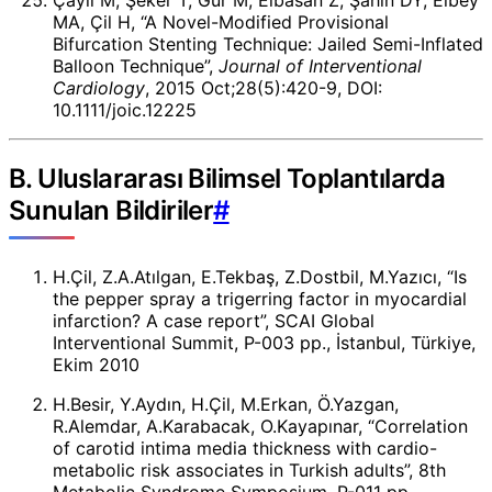
Çaylı M, Şeker T, Gür M, Elbasan Z, Şahin DY, Elbey
MA, Çil H, “A Novel-Modified Provisional
Bifurcation Stenting Technique: Jailed Semi-Inflated
Balloon Technique”,
Journal of Interventional
Cardiology
, 2015 Oct;28(5):420-9, DOI:
10.1111/joic.12225
B. Uluslararası Bilimsel Toplantılarda
Sunulan Bildiriler
#
H.Çil, Z.A.Atılgan, E.Tekbaş, Z.Dostbil, M.Yazıcı, “Is
the pepper spray a trigerring factor in myocardial
infarction? A case report”, SCAI Global
Interventional Summit, P-003 pp., İstanbul, Türkiye,
Ekim 2010
H.Besir, Y.Aydın, H.Çil, M.Erkan, Ö.Yazgan,
R.Alemdar, A.Karabacak, O.Kayapınar, “Correlation
of carotid intima media thickness with cardio-
metabolic risk associates in Turkish adults”, 8th