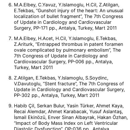
M.A.Elbey, C.Yavuz, Y.Islamoglu, H.Cil, Z.Atilgan,
E.Tekbas, “Gunshot injury of the heart: An unusual
localization of bullet fragment”, The 7th Congress
of Update in Cardiology and Cardiovascular
Surgery, PP-171 pp., Antalya, Turkey, Mart 2011
M.A.Elbey, H.Acet, H.Cil, Y.Islamoglu, E.Tekbas,
Z.Ariturk, “Entrapped thrombus in patent foramen
ovale complicated by pulmonary embolism”, The
7th Congress of Update in Cardiology and
Cardiovascular Surgery, PP-006 pp., Antalya,
Turkey, Mart 2011
Z.Atilgan, E.Tekbas, Y.Islamoglu, S.Soydinc,
V.Davutoglu, “Stent fracture”, The 7th Congress of
Update in Cardiology and Cardiovascular Surgery,
PP-302 pp., Antalya, Turkey, Mart 2011
Habib Çil, Serkan Bulur, Yasin Türker, Ahmet Kaya,
Recai Alemdar, Ahmet Karabacak, Yusuf Aslantaş,
İsmail Ekinözü, Enver Sinan Albayrak, Hakan Özhan,
“Impact of Body Mass Index on Left Ventricular
Diastolic Dysfunction”, OP-036 pp., Antalya,