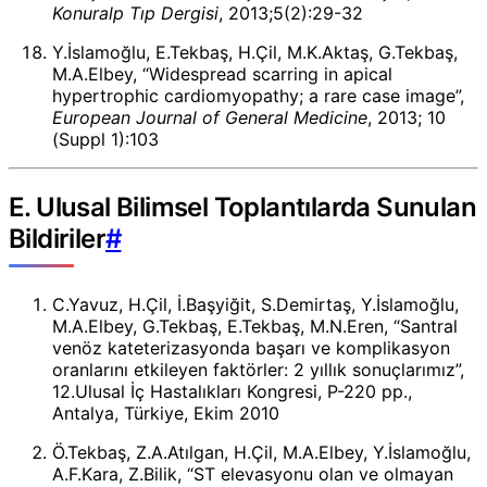
Konuralp Tıp Dergisi
, 2013;5(2):29-32
Y.İslamoğlu, E.Tekbaş, H.Çil, M.K.Aktaş, G.Tekbaş,
M.A.Elbey, “Widespread scarring in apical
hypertrophic cardiomyopathy; a rare case image”,
European Journal of General Medicine
, 2013; 10
(Suppl 1):103
E. Ulusal Bilimsel Toplantılarda Sunulan
Bildiriler
#
C.Yavuz, H.Çil, İ.Başyiğit, S.Demirtaş, Y.İslamoğlu,
M.A.Elbey, G.Tekbaş, E.Tekbaş, M.N.Eren, “Santral
venöz kateterizasyonda başarı ve komplikasyon
oranlarını etkileyen faktörler: 2 yıllık sonuçlarımız”,
12.Ulusal İç Hastalıkları Kongresi, P-220 pp.,
Antalya, Türkiye, Ekim 2010
Ö.Tekbaş, Z.A.Atılgan, H.Çil, M.A.Elbey, Y.İslamoğlu,
A.F.Kara, Z.Bilik, “ST elevasyonu olan ve olmayan