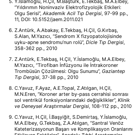
Y.İslamoğlu, H.Çil, M.Baştürk, E.Tekbaş, M.A.Elbey,
“Yıldırımın Noninvaziv Elektrofizyolojik Etkileri:
Olgu Serisi”,
Akademik Acil Tıp Dergisi
, 97-99 pp.,
11, DOI: 10.5152/jaem.2011.021
Z.Arıtürk, A.Abakay, E.Tekbaş, H.Çil, G.Kırbaş,
S.Alan, M.Yazıcı, “Sendrom X fizyopatolojisinde
uyku-apne sendromu’nun rolü”,
Dicle Tıp Dergisi
,
358-362 pp., 2010
Z.Arıtürk, E.Tekbaş, H.Çil, Y.İslamoğlu, M.A.Elbey,
M.Yazıcı, “Tirofiban İnfüzyonu ile İntrakoroner
Trombüsün Çözülmesi: Olgu Sunumu”,
Gaziantep
Tıp Dergisi
, 37-38 pp., 2010
C.Yavuz, F.Ayaz, A.E.Topal, Z.Atılgan, H.Çil,
M.N.Eren, “Koroner arter by-pass cerrahisi sonrası
sol ventrikül fonksiyonlarındaki değişiklikler”,
Klinik
ve Deneysel Araştırmalar Dergisi
, 108-112 pp., 2010
C.Yavuz, H.Çil, İ.Başyiğit, S.Demirtaş, Y.İslamoğlu,
M.A.Elbey, G.Tekbaş, Z.A.Atılgan, “Santral Venöz
Kateterizasyonun Başarı ve Komplikasyon Oranlarını