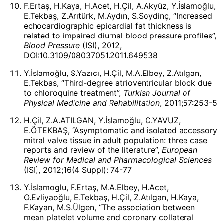
F.Ertaş, H.Kaya, H.Acet, H.Çil, A.Akyüz, Y.İslamoğlu,
E.Tekbaş, Z.Arıtürk, M.Aydın, S.Soydinç, “Increased
echocardiographic epicardial fat thickness is
related to impaired diurnal blood pressure profiles”,
Blood Pressure
(ISI), 2012,
DOI:10.3109/08037051.2011.649538
Y.İslamoğlu, S.Yazıcı, H.Çil, M.A.Elbey, Z.Atılgan,
E.Tekbas, “Third-degree atrioventricular block due
to chloroquine treatment”,
Turkish Journal of
Physical Medicine and Rehabilitation
, 2011;57:253-5
H.Çil, Z.A.ATILGAN, Y.İslamoğlu, C.YAVUZ,
E.Ö.TEKBAŞ, “Asymptomatic and isolated accessory
mitral valve tissue in adult population: three case
reports and review of the literature”,
European
Review for Medical and Pharmacological Sciences
(ISI), 2012;16(4 Suppl): 74-77
Y.İslamoglu, F.Ertaş, M.A.Elbey, H.Acet,
O.Evliyaoğlu, E.Tekbaş, H.Çil, Z.Atılgan, H.Kaya,
F.Kayan, M.S.Ülgen, “The association between
mean platelet volume and coronary collateral