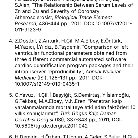
S.Alan, “The Relationship Between Serum Levels of
Zn and Cu and Severity of Coronary
Atherosclerosis”,
Biological Trace Element
Research
, 436-444 pp., 2011, DOI: 10.1007/s12011-
011-9123-9
Z.Dostbil, Z.Arıtürk, H.Çil, M.A.Elbey, E.Öntürk,
M.Yazıcı, İ.Yıldız, B.Taşdemir, “Comparison of left
ventricular functional parameters obtained from
three different commercial automated software
cardiac quantification program packages and their
intraobserver reproducibility”,
Annual Nuclear
Medicine
(ISI), 125–131 pp., 2011, DOI:
10.1007/s12149-010-0435-1
C.Yavuz, H.Çil, İ.Başyiğit, S.Demirtaş, Y.İslamoğlu,
G.Tekbaş, M.A.Elbey, M.N.Eren, “Penetran kalp
yaralanmalarında mortaliteye etki eden faktörler: 10
yıllık sonuçlarımız”,
Türk Göğüs Kalp Damar
Cerrahisi Dergisi
(ISI), 337-343 pp., 2011, DOI:
10.5606/tgkdc.dergisi.2011.042
H.Demirin, H.Özhan, T.Ucgun, A.Celer, Ş.Bulur, H.Çil,