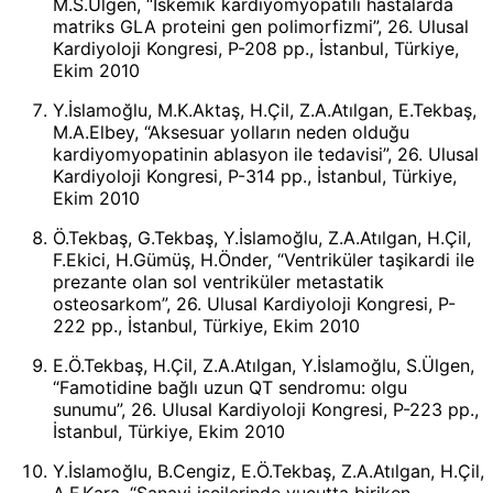
M.S.Ülgen, “İskemik kardiyomyopatili hastalarda
matriks GLA proteini gen polimorfizmi”, 26. Ulusal
Kardiyoloji Kongresi, P-208 pp., İstanbul, Türkiye,
Ekim 2010
Y.İslamoğlu, M.K.Aktaş, H.Çil, Z.A.Atılgan, E.Tekbaş,
M.A.Elbey, “Aksesuar yolların neden olduğu
kardiyomyopatinin ablasyon ile tedavisi”, 26. Ulusal
Kardiyoloji Kongresi, P-314 pp., İstanbul, Türkiye,
Ekim 2010
Ö.Tekbaş, G.Tekbaş, Y.İslamoğlu, Z.A.Atılgan, H.Çil,
F.Ekici, H.Gümüş, H.Önder, “Ventriküler taşikardi ile
prezante olan sol ventriküler metastatik
osteosarkom”, 26. Ulusal Kardiyoloji Kongresi, P-
222 pp., İstanbul, Türkiye, Ekim 2010
E.Ö.Tekbaş, H.Çil, Z.A.Atılgan, Y.İslamoğlu, S.Ülgen,
“Famotidine bağlı uzun QT sendromu: olgu
sunumu”, 26. Ulusal Kardiyoloji Kongresi, P-223 pp.,
İstanbul, Türkiye, Ekim 2010
Y.İslamoğlu, B.Cengiz, E.Ö.Tekbaş, Z.A.Atılgan, H.Çil,
A.F.Kara, “Sanayi işçilerinde vucutta biriken