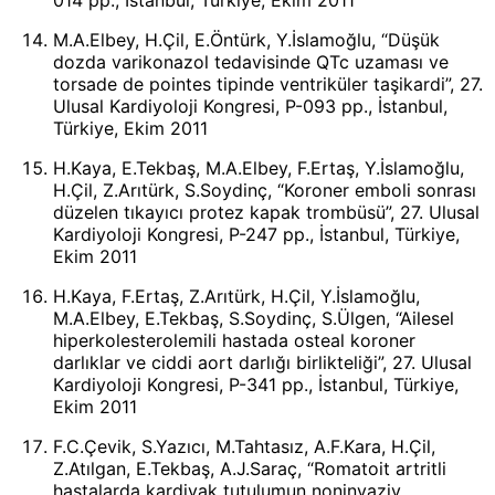
M.A.Elbey, H.Çil, E.Öntürk, Y.İslamoğlu, “Düşük
dozda varikonazol tedavisinde QTc uzaması ve
torsade de pointes tipinde ventriküler taşikardi”, 27.
Ulusal Kardiyoloji Kongresi, P-093 pp., İstanbul,
Türkiye, Ekim 2011
H.Kaya, E.Tekbaş, M.A.Elbey, F.Ertaş, Y.İslamoğlu,
H.Çil, Z.Arıtürk, S.Soydinç, “Koroner emboli sonrası
düzelen tıkayıcı protez kapak trombüsü”, 27. Ulusal
Kardiyoloji Kongresi, P-247 pp., İstanbul, Türkiye,
Ekim 2011
H.Kaya, F.Ertaş, Z.Arıtürk, H.Çil, Y.İslamoğlu,
M.A.Elbey, E.Tekbaş, S.Soydinç, S.Ülgen, “Ailesel
hiperkolesterolemili hastada osteal koroner
darlıklar ve ciddi aort darlığı birlikteliği”, 27. Ulusal
Kardiyoloji Kongresi, P-341 pp., İstanbul, Türkiye,
Ekim 2011
F.C.Çevik, S.Yazıcı, M.Tahtasız, A.F.Kara, H.Çil,
Z.Atılgan, E.Tekbaş, A.J.Saraç, “Romatoit artritli
hastalarda kardiyak tutulumun noninvaziv