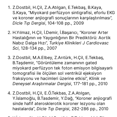
Z.Dostbil, H.Çil, Z.A.Atılgan, E.Tekbaş, B.Kaya,
S.Kaya, “Miyokard perfüzyon sintigrafisi, eforlu EKG
ve koroner anjiografi sonuçlarının karşılaştırılması”,
Dicle Tıp Dergisi
, 104-108 pp., 2009
H.Yılmaz, H.Çil, İ.Demir, İ.Başarıcı, “Koroner Arter
Hastalığının ve Yaygınlığının Bir Prediktörü: Aortik
Nabız Dalga Hızı”,
Turkiye Klinikleri J Cardiovasc
Sci
, 128-134 pp., 2007
Z.Dostbil, M.A.Elbey, Z.Arıtürk, H.Çil, E.Tekbaş,
B.Taşdemir, “Görüntüleme zamanının gated
miyokard perfüzyon tek foton emisyon bilgisayarlı
tomografisi ile ölçülen sol ventrikül ejeksiyon
fraksiyonu ve hacimleri üzerine etkisi”,
Klinik ve
Deneysel Araştırmalar Dergisi
, 177-181 pp., 2010
Z.Dostbil, H.Çil, E.Ö.Tekbas, Z.A.Atılgan,
Y.İslamoğlu, B.Tasdemir, Y.Dağ, “Koroner anjiografi
sinde hafif aterosklerotik koroner lezyonu olan
hastalarda”,
Dicle Tıp Dergisi
, 282-286 pp., 2010