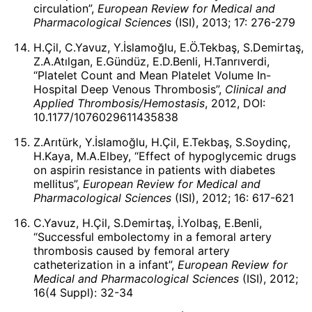
circulation”,
European Review for Medical and
Pharmacological Sciences
(ISI), 2013; 17: 276-279
H.Çil, C.Yavuz, Y.İslamoğlu, E.Ö.Tekbaş, S.Demirtaş,
Z.A.Atılgan, E.Gündüz, E.D.Benli, H.Tanrıverdi,
“Platelet Count and Mean Platelet Volume In-
Hospital Deep Venous Thrombosis”,
Clinical and
Applied Thrombosis/Hemostasis
, 2012, DOI:
10.1177/1076029611435838
Z.Arıtürk, Y.İslamoğlu, H.Çil, E.Tekbaş, S.Soydinç,
H.Kaya, M.A.Elbey, “Effect of hypoglycemic drugs
on aspirin resistance in patients with diabetes
mellitus”,
European Review for Medical and
Pharmacological Sciences
(ISI), 2012; 16: 617-621
C.Yavuz, H.Çil, S.Demirtaş, İ.Yolbaş, E.Benli,
“Successful embolectomy in a femoral artery
thrombosis caused by femoral artery
catheterization in a infant”,
European Review for
Medical and Pharmacological Sciences
(ISI), 2012;
16(4 Suppl): 32-34