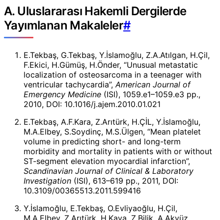
A. Uluslararası Hakemli Dergilerde
Yayımlanan Makaleler
#
E.Tekbaş, G.Tekbaş, Y.İslamoğlu, Z.A.Atılgan, H.Çil,
F.Ekici, H.Gümüş, H.Önder, “Unusual metastatic
localization of osteosarcoma in a teenager with
ventricular tachycardia”,
American Journal of
Emergency Medicine
(ISI), 1059.e1–1059.e3 pp.,
2010, DOI: 10.1016/j.ajem.2010.01.021
E.Tekbaş, A.F.Kara, Z.Arıtürk, H.ÇİL, Y.İslamoğlu,
M.A.Elbey, S.Soydinç, M.S.Ülgen, “Mean platelet
volume in predicting short- and long-term
morbidity and mortality in patients with or without
ST-segment elevation myocardial infarction”,
Scandinavian Journal of Clinical & Laboratory
Investigation
(ISI), 613–619 pp., 2011, DOI:
10.3109/00365513.2011.599416
Y.İslamoğlu, E.Tekbaş, O.Evliyaoğlu, H.Çil,
M.A.Elbey, Z.Arıtürk, H.Kaya, Z.Bilik, A.Akyüz,