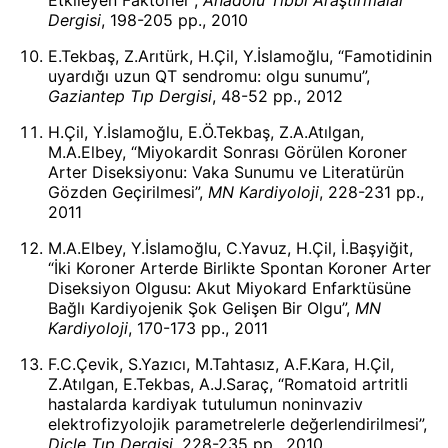
Etkileyen Faktörler”,
Anadolu Tıbbi Araştırmalar
Dergisi
, 198-205 pp., 2010
E.Tekbaş, Z.Arıtürk, H.Çil, Y.İslamoğlu, “Famotidinin
uyardığı uzun QT sendromu: olgu sunumu”,
Gaziantep Tıp Dergisi
, 48-52 pp., 2012
H.Çil, Y.İslamoğlu, E.Ö.Tekbaş, Z.A.Atılgan,
M.A.Elbey, “Miyokardit Sonrası Görülen Koroner
Arter Diseksiyonu: Vaka Sunumu ve Literatürün
Gözden Geçirilmesi”,
MN Kardiyoloji
, 228-231 pp.,
2011
M.A.Elbey, Y.İslamoğlu, C.Yavuz, H.Çil, İ.Başyiğit,
“İki Koroner Arterde Birlikte Spontan Koroner Arter
Diseksiyon Olgusu: Akut Miyokard Enfarktüsüne
Bağlı Kardiyojenik Şok Gelişen Bir Olgu”,
MN
Kardiyoloji
, 170-173 pp., 2011
F.C.Çevik, S.Yazıcı, M.Tahtasız, A.F.Kara, H.Çil,
Z.Atılgan, E.Tekbas, A.J.Saraç, “Romatoid artritli
hastalarda kardiyak tutulumun noninvaziv
elektrofizyolojik parametrelerle değerlendirilmesi”,
Dicle Tıp Dergisi
, 228-235 pp., 2010