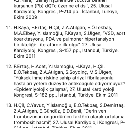
kurşunun (Pb) dQTc üzerine etkisi”, 25. Ulusal
Kardiyoloji Kongresi, P-214 pp., İstanbul, Türkiye,
Ekim 2009
H.Kaya, F.Ertaş, H.Çil, Z.A.Atılgan, E.Ö.Tekbaş,
M.A.Elbey, Y.İslamoğlu, F.Kayan, S.Ülgen, “VSD, aort
koarktasyonu, PDA ve pulmoner hipertansiyon
birlikteliği: Literatürde ilk olgu”, 27. Ulusal
Kardiyoloji Kongresi, S-157 pp., İstanbul, Türkiye,
Ekim 2011
F.Ertaş, H.Acet, Y.İslamoğlu, H.Kaya, H.Çil,
E.Ö.Tekbaş, Z.A.Atılgan, S.Soydinç, M.S.Ülgen,
“Yüksek inme riskine sahip atriyal fibrilasyonlu
hastaları yeterli düzeyde antikoagüle ediyormuyuz?
-‘Epidemiyolojik çalışma”, 27. Ulusal Kardiyoloji
Kongresi, S-182 pp., İstanbul, Türkiye, Ekim 2011
H.Çil, C.Yavuz, Y.İslamoğlu, E.Ö.Tekbaş, S.Demirtaş,
Z.A.Atılgan, E.Gündüz, E.D.Benli, “Derin ven
trombozunun öngördürücü faktörü olarak ortalama
trombosit hacmi”, 27. Ulusal Kardiyoloji Kongresi, P-
014 pp., İstanbul, Türkiye, Ekim 2011