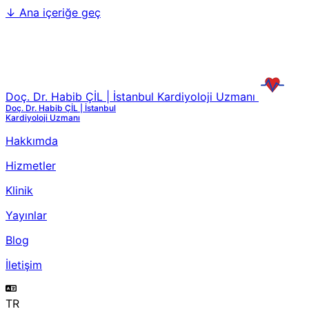
↓
Ana içeriğe geç
Doç. Dr. Habib ÇİL | İstanbul Kardiyoloji Uzmanı
Doç. Dr. Habib ÇİL | İstanbul
Kardiyoloji Uzmanı
Hakkımda
Hizmetler
Klinik
Yayınlar
Blog
İletişim
TR