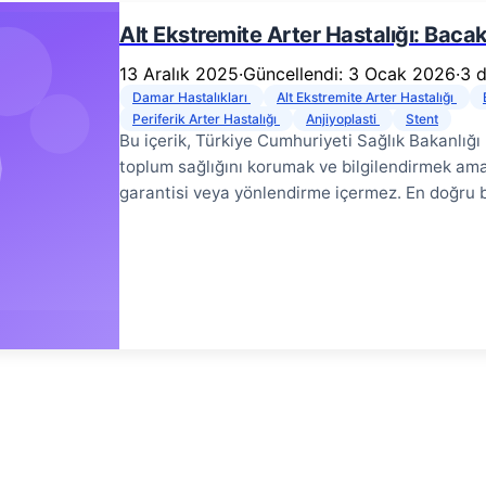
Alt Ekstremite Arter Hastalığı: Bacak 
13 Aralık 2025
·
Güncellendi: 3 Ocak 2026
·
3 
Damar Hastalıkları
Alt Ekstremite Arter Hastalığı
Periferik Arter Hastalığı
Anjiyoplasti
Stent
Bu içerik, Türkiye Cumhuriyeti Sağlık Bakanlığı
toplum sağlığını korumak ve bilgilendirmek amac
garantisi veya yönlendirme içermez. En doğru bil
Ekstremite Arter Hastalığı (AEAH), halk arasında
yol yürümekle gelen bacak ağrısı (vitrin hastalı
edilmediğinde uzuv kaybına kadar gidebilen cidd
Hastalığı Nedir? # Alt ekstremite arter hastalı
(arterlerin) ateroskleroz (damar sertliği) ned
duvarında biriken kolesterol, yağ ve kireç tabak
kaslarının beslenmesini bozar.