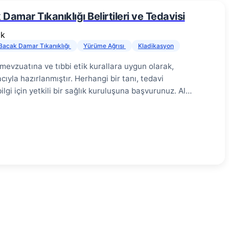
Damar Tıkanıklığı Belirtileri ve Tedavisi
dk
Bacak Damar Tıkanıklığı
Yürüme Ağrısı
Kladikasyon
 mevzuatına ve tıbbi etik kurallara uygun olarak,
ıyla hazırlanmıştır. Herhangi bir tanı, tedavi
gi için yetkili bir sağlık kuruluşuna başvurunuz. Alt
 “bacak damar tıkanıklığı” olarak bilinir. Özellikle
ğı) ile kendini gösteren bu durum, tedavi
i sonuçlar doğurabilir. Alt Ekstremite Arter
ğı, bacaklara temiz kan taşıyan atardamarların
eniyle daralması veya tam olarak tıkanmasıdır. Damar
aları (plak), kan akışını engelleyerek bacak