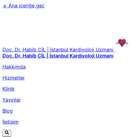
↓
Ana içeriğe geç
Doç. Dr. Habib ÇİL | İstanbul Kardiyoloji Uzmanı
Doç. Dr. Habib ÇİL | İstanbul Kardiyoloji Uzmanı
Hakkımda
Hizmetler
Klinik
Yayınlar
Blog
İletişim