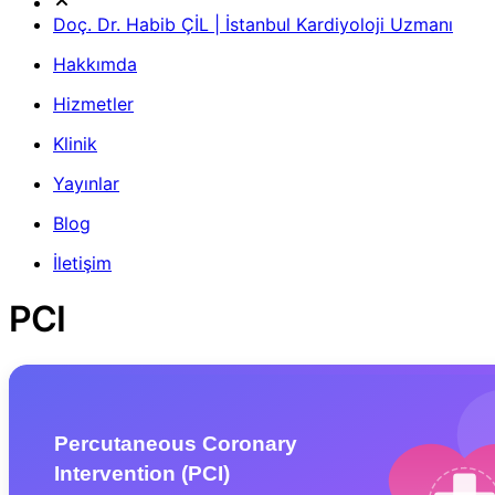
Doç. Dr. Habib ÇİL | İstanbul Kardiyoloji Uzmanı
Hakkımda
Hizmetler
Klinik
Yayınlar
Blog
İletişim
PCI