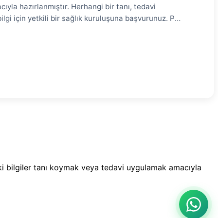
ıyla hazırlanmıştır. Herhangi bir tanı, tedavi
lgi için yetkili bir sağlık kuruluşuna başvurunuz. PCI
ığının kateter yoluyla tedavisidir. Balon anjiyoplasti
ehberde PCI türleri, endikasyonları, işlem süreci ve
edir? # PCI, koroner arterlerdeki darlık veya
kalp cerrahisine alternatif minimal invaziv bir tedavi
deki bilgiler tanı koymak veya tedavi uygulamak amacıyla