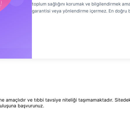
toplum sağlığını korumak ve bilgilendirmek amac
garantisi veya yönlendirme içermez. En doğru bi
(Perkütan Koroner Girişim), koroner arter hastal
ve stent implantasyonunu kapsar. Bu kapsamlı r
sonuçları detaylı olarak ele alınmaktadır. PCI N
tıkanıklıkların kateter yoluyla açılmasıdır. Açık 
yöntemidir.
rme amaçlıdır ve tıbbi tavsiye niteliği taşımamaktadır. Site
uruluşuna başvurunuz.