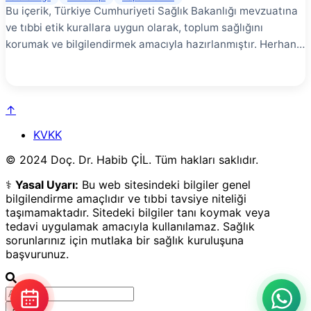
Bu içerik, Türkiye Cumhuriyeti Sağlık Bakanlığı mevzuatına
ve tıbbi etik kurallara uygun olarak, toplum sağlığını
korumak ve bilgilendirmek amacıyla hazırlanmıştır. Herhangi
bir tanı, tedavi garantisi veya yönlendirme içermez. En
doğru bilgi için yetkili bir sağlık kuruluşuna başvurunuz.
Mitral kapak hastalığı, sol atriyum ile sol ventrikül
↑
arasındaki kapağın işlev bozukluğudur. Mitral darlığı ve
mitral yetersizliği olmak üzere iki ana formu vardır.
KVKK
© 2024 Doç. Dr. Habib ÇİL. Tüm hakları saklıdır.
⚕️
Yasal Uyarı:
Bu web sitesindeki bilgiler genel
bilgilendirme amaçlıdır ve tıbbi tavsiye niteliği
taşımamaktadır. Sitedeki bilgiler tanı koymak veya
tedavi uygulamak amacıyla kullanılamaz. Sağlık
sorunlarınız için mutlaka bir sağlık kuruluşuna
başvurunuz.