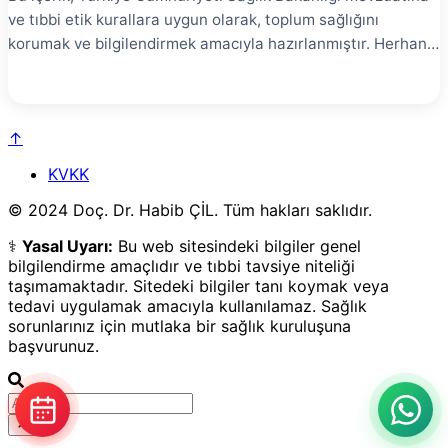
ve tıbbi etik kurallara uygun olarak, toplum sağlığını
korumak ve bilgilendirmek amacıyla hazırlanmıştır. Herhangi
bir tanı, tedavi garantisi veya yönlendirme içermez. En
doğru bilgi için yetkili bir sağlık kuruluşuna başvurunuz.
Kardiyak stent, koroner arterlerdeki darlıkların açık
↑
tutulması için yerleştirilen metal kafes yapısıdır. Koroner
arter hastalığının tedavisinde yaygın olarak kullanılır. Bu
KVKK
kapsamlı rehberde stent türleri, implantasyon işlemi ve
© 2024 Doç. Dr. Habib ÇİL. Tüm hakları saklıdır.
stent sonrası bakım detaylı olarak ele alınmaktadır.
Kardiyak Stent Nedir? # Kardiyak stent, balon anjiyoplasti
⚕️
Yasal Uyarı:
Bu web sitesindeki bilgiler genel
sonrası damarın açık kalmasını sağlayan silindirik metal
bilgilendirme amaçlıdır ve tıbbi tavsiye niteliği
kafestir. Damar duvarına yapışarak darlığın tekrarlamasını
taşımamaktadır. Sitedeki bilgiler tanı koymak veya
tedavi uygulamak amacıyla kullanılamaz. Sağlık
önler.
sorunlarınız için mutlaka bir sağlık kuruluşuna
başvurunuz.