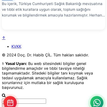
Bu içerik, Türkiye Cumhuriyeti Sağlık Bakanlığı mevzuatına
ve tıbbi etik kurallara uygun olarak, toplum sağlığını
korumak ve bilgilendirmek amacıyla hazırlanmıştır. Herhangi
bir tanı, tedavi garantisi veya yönlendirme içermez. En
doğru bilgi için yetkili bir sağlık kuruluşuna başvurunuz.
Kardiyak kateterizasyon, kalp odacıkları ve damarlarına
↑
kateter yerleştirilerek yapılan tanısal ve tedavi amaçlı
işlemdir. Bu kapsamlı rehberde kardiyak kateterizasyon
KVKK
türleri, endikasyonları ve işlem sürecini detaylı olarak ele
© 2024 Doç. Dr. Habib ÇİL. Tüm hakları saklıdır.
alınmaktadır. Kardiyak Kateterizasyon Nedir? # Kardiyak
kateterizasyon, ince bir tüpün (kateter) damar yoluyla kalbe
⚕️
Yasal Uyarı:
Bu web sitesindeki bilgiler genel
ilerletilmesidir. Basınç ölçümü, görüntüleme ve tedavi
bilgilendirme amaçlıdır ve tıbbi tavsiye niteliği
işlemleri yapılabilir.
taşımamaktadır. Sitedeki bilgiler tanı koymak veya
tedavi uygulamak amacıyla kullanılamaz. Sağlık
sorunlarınız için mutlaka bir sağlık kuruluşuna
başvurunuz.