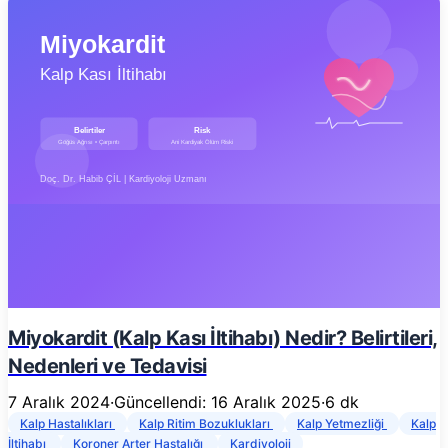
Miyokardit (Kalp Kası İltihabı) Nedir? Belirtileri,
Nedenleri ve Tedavisi
7 Aralık 2024
·
Güncellendi: 16 Aralık 2025
·
6 dk
Kalp Hastalıkları
Kalp Ritim Bozuklukları
Kalp Yetmezliği
Kalp
İltihabı
Koroner Arter Hastalığı
Kardiyoloji