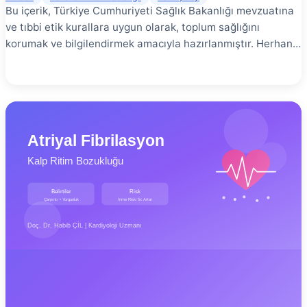
Bu içerik, Türkiye Cumhuriyeti Sağlık Bakanlığı mevzuatına
ve tıbbi etik kurallara uygun olarak, toplum sağlığını
korumak ve bilgilendirmek amacıyla hazırlanmıştır. Herhangi
bir tanı, tedavi garantisi veya yönlendirme içermez. En
doğru bilgi için yetkili bir sağlık kuruluşuna başvurunuz.
Miyokardit, genellikle viral enfeksiyonların tetiklediği, kalp
kasının iltihaplanması durumudur. “Gençlerde ani ölüm”
denince akla gelen ilk sebeplerden biri olan bu hastalık;
bazen hafif bir göğüs ağrısıyla atlatılabilirken, bazen de
hayatı tehdit eden kalp yetmezliğine yol açabilir. Bu
kapsamlı rehberde, miyokarditin ne olduğu, belirtileri,
nedenleri ve tedavi süreçlerinizi sizin için detaylandırdım.
Miyokardit Nedir? # Miyokardit, kalbin kas tabakası olan
**“miyokard”**ın enflamasyonu yani iltihabıdır. Bu
iltihaplanma, kalp kası hücrelerinin (miyositlerin) hasar
görmesine veya ölmesine neden olabilir. Kalp kasındaki bu
hasar, kalbin kanı pompalama yeteneğini zayıflatabilir ve
kalbin elektrik sistemini bozarak ritim bozukluklarına
(aritmilere) yol açabilir.