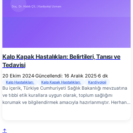
düzensiz ve genellikle çok hızlı (dakikada 300-600 atım)
elektriksel aktivite göstermesidir. Bu kaotik elektriksel
sinyaller, kalbin alt odacıklarına (ventriküller) düzensiz
olarak iletilir ve sonuç olarak kalp atışları düzensiz ve
genellikle hızlı olur.
Kalp Kapak Hastalıkları: Belirtileri, Tanısı ve
Tedavisi
20 Ekim 2024
·
Güncellendi: 16 Aralık 2025
·
6 dk
Kalp Hastalıkları
Kalp Kapak Hastalıkları
Kardiyoloji
Bu içerik, Türkiye Cumhuriyeti Sağlık Bakanlığı mevzuatına
ve tıbbi etik kurallara uygun olarak, toplum sağlığını
korumak ve bilgilendirmek amacıyla hazırlanmıştır. Herhangi
bir tanı, tedavi garantisi veya yönlendirme içermez. En
doğru bilgi için yetkili bir sağlık kuruluşuna başvurunuz.
Kalp kapak hastalıkları, kalbin dört kapağından birinin veya
↑
birkaçının düzgün çalışmaması sonucu ortaya çıkan