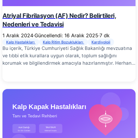
Atriyal Fibrilasyon (AF) Nedir? Belirtileri,
Nedenleri ve Tedavisi
1 Aralık 2024
·
Güncellendi: 16 Aralık 2025
·
7 dk
Kalp Hastalıkları
Kalp Ritim Bozuklukları
Kardiyoloji
Bu içerik, Türkiye Cumhuriyeti Sağlık Bakanlığı mevzuatına
ve tıbbi etik kurallara uygun olarak, toplum sağlığını
korumak ve bilgilendirmek amacıyla hazırlanmıştır. Herhangi
bir tanı, tedavi garantisi veya yönlendirme içermez. En
doğru bilgi için yetkili bir sağlık kuruluşuna başvurunuz.
Atriyal fibrilasyon (AF), dünya genelinde en sık görülen kalp
ritim bozukluğudur ve inme riskini 5 kat artırır. Kalbin üst
odacıklarının (atriyumlar) düzensiz ve hızlı kasılmasıyla
karakterize bu durum, erken tanı ve uygun tedavi ile
başarıyla yönetilebilir. Bu yazımda, AF’nin ne olduğunu, nasıl
tanınacağını, risk faktörlerini ve güncel tedavi yaklaşımlarını
detaylı olarak ele alacağım. Atriyal Fibrilasyon Nedir? #
Atriyal fibrilasyon, kalbin üst odacıkları olan atriyumların