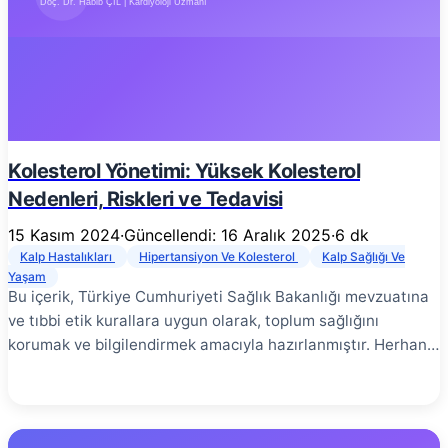
yeterli kan ve oksijen alamamasıdır. Bu durum “konjestif
kalp yetmezliği” olarak da bilinir çünkü sıklıkla vücutta sıvı
birikimi (konjesyon) ile birlikte görülür.
Kolesterol Yönetimi: Yüksek Kolesterol
Nedenleri, Riskleri ve Tedavisi
15 Kasım 2024
·
Güncellendi: 16 Aralık 2025
·
6 dk
Kalp Hastalıkları
Hipertansiyon Ve Kolesterol
Kalp Sağlığı Ve
Yaşam
Bu içerik, Türkiye Cumhuriyeti Sağlık Bakanlığı mevzuatına
ve tıbbi etik kurallara uygun olarak, toplum sağlığını
korumak ve bilgilendirmek amacıyla hazırlanmıştır. Herhangi
bir tanı, tedavi garantisi veya yönlendirme içermez. En
doğru bilgi için yetkili bir sağlık kuruluşuna başvurunuz.
Yüksek kolesterol, kalp krizi ve inme gibi kardiyovasküler
hastalıkların en önemli risk faktörlerinden biridir. Genellikle