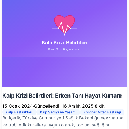
belirti vermeden yıllarca damar sağlığını tehdit eden bu
durum, erken tanı ve uygun tedavi ile başarıyla kontrol
altına alınabilir. Bu yazıda, kolesterolün ne olduğunu, neden
önemli olduğunu, risk faktörlerini ve etkili yönetim
stratejilerini detaylı olarak ele alınmaktadır. Kolesterol
Nedir? # Kolesterol, vücudumuzun her hücresinde bulunan
yağ benzeri bir maddedir. Kötü bir üne sahip olsa da, aslında
yaşam için gereklidir:
Kalp Krizi Belirtileri: Erken Tanı Hayat Kurtarır
15 Ocak 2024
·
Güncellendi: 16 Aralık 2025
·
8 dk
Kalp Hastalıkları
Kalp Sağlığı Ve Yaşam
Koroner Arter Hastalığı
Bu içerik, Türkiye Cumhuriyeti Sağlık Bakanlığı mevzuatına
ve tıbbi etik kurallara uygun olarak, toplum sağlığını