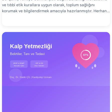
ve tıbbi etik kurallara uygun olarak, toplum sağlığını
korumak ve bilgilendirmek amacıyla hazırlanmıştır. Herhangi
bir tanı, tedavi garantisi veya yönlendirme içermez. En
doğru bilgi için yetkili bir sağlık kuruluşuna başvurunuz.
Kalp krizi, anjiyoplasti, by-pass cerrahisi veya diğer
kardiyak olaylar sonrası iyileşme süreci, sadece fiziksel
değil, psikolojik ve sosyal boyutları da olan kapsamlı bir
süreçtir. Kardiyak rehabilitasyon, bu süreçte hastaların en
iyi şekilde iyileşmesini, yaşam kalitesini artırmasını ve
gelecekteki kardiyak olayları önlemesini sağlayan kanıta
dayalı bir programdır. Bu kapsamlı rehberde, kardiyak
rehabilitasyonun ne olduğunu, kimler için uygun olduğunu,
nasıl uygulandığını ve sağladığı faydaları detaylı olarak ele
alacağım. Kardiyak Rehabilitasyon Nedir? # Kardiyak
rehabilitasyon, kalp hastalığı olan veya kardiyak olay
geçiren hastaların fiziksel, psikolojik ve sosyal iyileşmesini
destekleyen, tıbbi olarak gözetimli, kapsamlı bir programdır.
Dünya Sağlık Örgütü (WHO) ve Amerikan Kalp Derneği