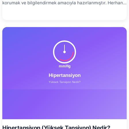
korumak ve bilgilendirmek amacıyla hazırlanmıştır. Herhangi
bir tanı, tedavi garantisi veya yönlendirme içermez. En
doğru bilgi için yetkili bir sağlık kuruluşuna başvurunuz.
Kalp krizi, kalp kasına giden kan akışının aniden
kesilmesiyle oluşan ciddi bir durumdur. Her yıl Türkiye’de
yaklaşık 200.000 kişi kalp krizi geçirmekte ve bunların
önemli bir kısmı hayatını kaybetmektedir. Ancak erken tanı
ve doğru müdahale ile bu ölümlerin büyük çoğunluğu
önlenebilir. Bu yazımda, kalp krizinin ne olduğunu,
belirtilerini nasıl tanıyacağınızı ve hayat kurtarıcı ilk
müdahale yöntemlerini detaylı olarak anlatacağım. Kalp
Krizi Nedir? # Kalp krizi, tıp dilinde miyokard enfarktüsü
olarak adlandırılır. Kalbimiz, vücudumuza kan pompalayan
bir kas organıdır ve bu işlevi yerine getirebilmesi için
kendisinin de sürekli olarak oksijen ve besin maddelerine
ihtiyacı vardır. Bu ihtiyaç, kalbi besleyen koroner arterler
aracılığıyla karşılanır.
Hipertansiyon (Yüksek Tansiyon) Nedir?