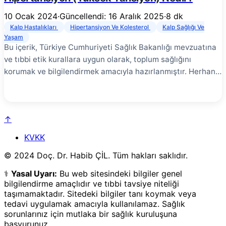
10 Ocak 2024
·
Güncellendi: 16 Aralık 2025
·
8 dk
Kalp Hastalıkları
Hipertansiyon Ve Kolesterol
Kalp Sağlığı Ve
Yaşam
Bu içerik, Türkiye Cumhuriyeti Sağlık Bakanlığı mevzuatına
ve tıbbi etik kurallara uygun olarak, toplum sağlığını
korumak ve bilgilendirmek amacıyla hazırlanmıştır. Herhangi
bir tanı, tedavi garantisi veya yönlendirme içermez. En
doğru bilgi için yetkili bir sağlık kuruluşuna başvurunuz.
Hipertansiyon, dünya genelinde en yaygın kronik
↑
hastalıklardan biri olup kalp krizi, inme ve böbrek yetmezliği
gibi ciddi sağlık sorunlarının başlıca nedenidir. “Sessiz katil”
KVKK
olarak adlandırılmasının nedeni, genellikle yıllarca hiçbir
© 2024 Doç. Dr. Habib ÇİL. Tüm hakları saklıdır.
belirti vermeden organ hasarına yol açabilmesidir. Bu
yazımda, hipertansiyonun ne olduğunu, nasıl tanınacağını,
⚕️
Yasal Uyarı:
Bu web sitesindeki bilgiler genel
risk faktörlerini ve etkili tedavi yöntemlerini detaylı olarak
bilgilendirme amaçlıdır ve tıbbi tavsiye niteliği
ele alacağım. Hipertansiyon Nedir? # Hipertansiyon, kan
taşımamaktadır. Sitedeki bilgiler tanı koymak veya
tedavi uygulamak amacıyla kullanılamaz. Sağlık
basıncının sürekli olarak normal değerlerin üzerinde
sorunlarınız için mutlaka bir sağlık kuruluşuna
seyrettiği bir durumdur. Kan basıncı, kalbin kanı damarlara
başvurunuz.