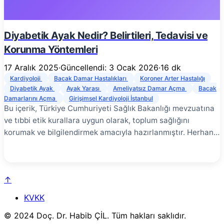
ateroskleroz adı verilen, damar duvarlarında yağlı plakların
birikmesi sürecinin sonucunda gelişir.
Diyabetik Ayak Nedir? Belirtileri, Tedavisi ve
Korunma Yöntemleri
17 Aralık 2025
·
Güncellendi: 3 Ocak 2026
·
16 dk
Kardiyoloji
Bacak Damar Hastalıkları
Koroner Arter Hastalığı
Diyabetik Ayak
Ayak Yarası
Ameliyatsız Damar Açma
Bacak
Damarlarını Açma
Girişimsel Kardiyoloji İstanbul
Bu içerik, Türkiye Cumhuriyeti Sağlık Bakanlığı mevzuatına
ve tıbbi etik kurallara uygun olarak, toplum sağlığını
korumak ve bilgilendirmek amacıyla hazırlanmıştır. Herhangi
bir tanı, tedavi garantisi veya yönlendirme içermez. En
doğru bilgi için yetkili bir sağlık kuruluşuna başvurunuz.
Diyabetik ayak, diyabet hastalarında gelişen ve ayakları
↑
etkileyen ciddi bir komplikasyondur. Sinir hasarı (nöropati)
ve damar hastalığının (vaskülopati) birleşimi sonucu ortaya
KVKK
çıkan bu durum, yara oluşumu, enfeksiyon ve ampütasyon
© 2024 Doç. Dr. Habib ÇİL. Tüm hakları saklıdır.
riskini önemli ölçüde artırır. Ancak iyi haber şu ki, diyabetik