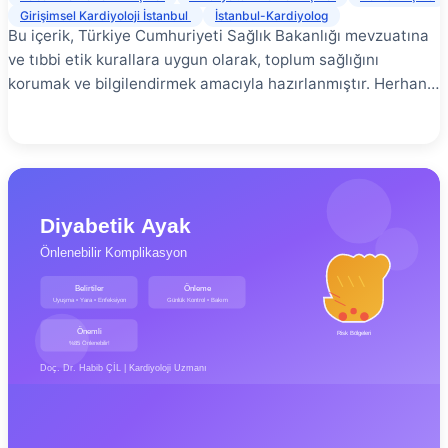
Girişimsel Kardiyoloji İstanbul
İstanbul-Kardiyolog
Bu içerik, Türkiye Cumhuriyeti Sağlık Bakanlığı mevzuatına
ve tıbbi etik kurallara uygun olarak, toplum sağlığını
korumak ve bilgilendirmek amacıyla hazırlanmıştır. Herhangi
bir tanı, tedavi garantisi veya yönlendirme içermez. En
doğru bilgi için yetkili bir sağlık kuruluşuna başvurunuz.
Periferik arter hastalığı (PAH), bacak ve kollardaki
atardamarların daralması veya tıkanması sonucu ortaya
çıkan ciddi bir dolaşım bozukluğudur. Genellikle
ateroskleroz (damar sertliği) nedeniyle gelişen bu durum,
erken tanı ve uygun tedavi ile ciddi komplikasyonlar
önlenebilir. Bu kapsamlı rehberde, periferik arter
hastalığının ne olduğunu, belirtilerini, risk faktörlerini, tanı
yöntemlerini ve tedavi seçeneklerini detaylı olarak ele
alınmaktadır. Periferik Arter Hastalığı Nedir? # Periferik
arter hastalığı, kalp ve beyin dışındaki arterlerin
(atardamarların) daralması veya tıkanması durumudur. En
sık bacak arterlerini etkiler, ancak kol, mide, böbrek ve diğer
organlara giden arterleri de etkileyebilir. Hastalık genellikle