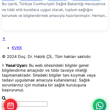
Bu içerik, Türkiye Cumhuriyeti Sağlık Bakanlığı mevzuatına
ve tıbbi etik kurallara uygun olarak, toplum sağlığını
korumak ve bilgilendirmek amacıyla hazırlanmıştır. Herhangi
bir tanı, tedavi garantisi veya yönlendirme içermez. En
doğru bilgi için yetkili bir sağlık kuruluşuna başvurunuz.
Venöz yetmezlik, halk arasında bilinen adıyla Varis hastalığı,
↑
sadece kozmetik bir sorun değil, yaşam kalitesini bozan
ciddi bir dolaşım bozukluğudur. Bacaklarda ağrı, ağırlık hissi
KVKK
ve şişlik ile kendini gösteren bu hastalık, günümüzde
© 2024 Doç. Dr. Habib ÇİL. Tüm hakları saklıdır.
cerrahiye gerek kalmadan lazer ve radyofrekans gibi
modern yöntemlerle konforlu bir şekilde tedavi
⚕️
Yasal Uyarı:
Bu web sitesindeki bilgiler genel
edilebilmektedir. Venöz Yetmezlik Nedir? # Toplardamarlar
bilgilendirme amaçlıdır ve tıbbi tavsiye niteliği
(venler), kirli kanı yerçekiminin tersine bacaklardan kalbe
taşımamaktadır. Sitedeki bilgiler tanı koymak veya
tedavi uygulamak amacıyla kullanılamaz. Sağlık
taşıyan damarlardır. Bu damarların içinde kanın geri
sorunlarınız için mutlaka bir sağlık kuruluşuna
kaçmasını engelleyen tek yönlü kapakçıklar bulunur. Bu
başvurunuz.
kapakçıklar bozulduğunda kan yerçekimi etkisiyle aşağıda
göllenir ve damar içi basınç artar. Bu duruma Kronik Venöz
Yetmezlik, genişleyip kıvrımlı hale gelen damarlara ise Varis
denir.