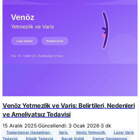
Venöz Yetmezlik ve Varis: Belirtileri, Nedenleri
ve Ameliyatsız Tedavisi
15 Aralık 2025
·
Güncellendi: 3 Ocak 2026
·
3 dk
Toplardamar Hastalıkları
Varis
Venöz Yetmezlik
Lazer Varis
Tedavisi
Köpük Tedavisi
Bacak Şişliği
Damar Genişlemesi