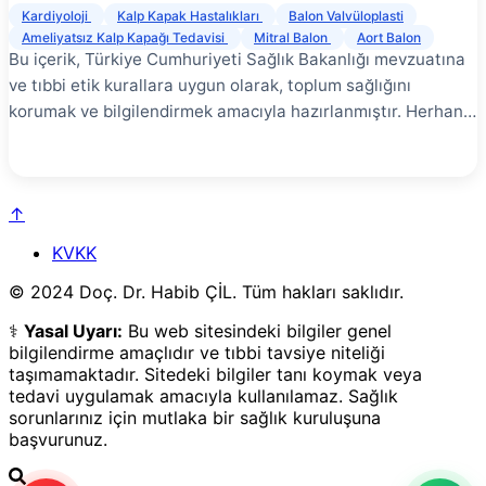
Kardiyoloji
Kalp Kapak Hastalıkları
Balon Valvüloplasti
Ameliyatsız Kalp Kapağı Tedavisi
Mitral Balon
Aort Balon
Bu içerik, Türkiye Cumhuriyeti Sağlık Bakanlığı mevzuatına
ve tıbbi etik kurallara uygun olarak, toplum sağlığını
korumak ve bilgilendirmek amacıyla hazırlanmıştır. Herhangi
bir tanı, tedavi garantisi veya yönlendirme içermez. En
doğru bilgi için yetkili bir sağlık kuruluşuna başvurunuz.
Balon valvüloplasti, daralmış kalp kapağının balon kateter
↑
kullanılarak genişletilmesi işlemidir. Özellikle mitral ve
pulmoner kapak darlıklarında etkili bir tedavi yöntemidir.
KVKK
© 2024 Doç. Dr. Habib ÇİL. Tüm hakları saklıdır.
⚕️
Yasal Uyarı:
Bu web sitesindeki bilgiler genel
bilgilendirme amaçlıdır ve tıbbi tavsiye niteliği
taşımamaktadır. Sitedeki bilgiler tanı koymak veya
tedavi uygulamak amacıyla kullanılamaz. Sağlık
sorunlarınız için mutlaka bir sağlık kuruluşuna
başvurunuz.