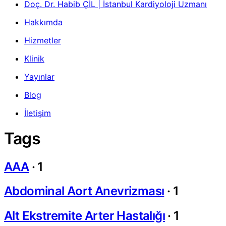
Doç. Dr. Habib ÇİL | İstanbul Kardiyoloji Uzmanı
Hakkımda
Hizmetler
Klinik
Yayınlar
Blog
İletişim
Tags
AAA
·
1
Abdominal Aort Anevrizması
·
1
Alt Ekstremite Arter Hastalığı
·
1