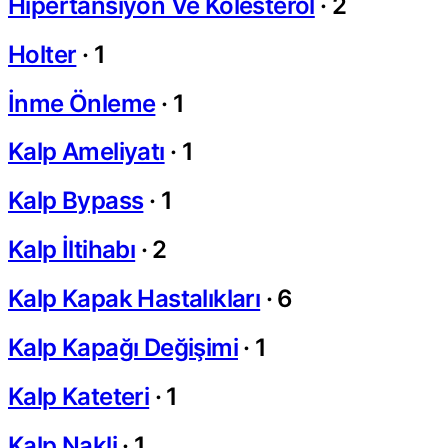
Hipertansiyon Ve Kolesterol
·
2
Holter
·
1
İnme Önleme
·
1
Kalp Ameliyatı
·
1
Kalp Bypass
·
1
Kalp İltihabı
·
2
Kalp Kapak Hastalıkları
·
6
Kalp Kapağı Değişimi
·
1
Kalp Kateteri
·
1
Kalp Nakli
·
1