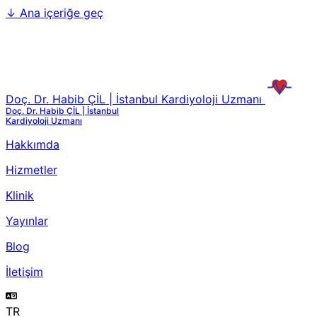
↓
Ana içeriğe geç
Doç. Dr. Habib ÇİL | İstanbul Kardiyoloji Uzmanı
Doç. Dr. Habib ÇİL | İstanbul
Kardiyoloji Uzmanı
Hakkımda
Hizmetler
Klinik
Yayınlar
Blog
İletişim
TR