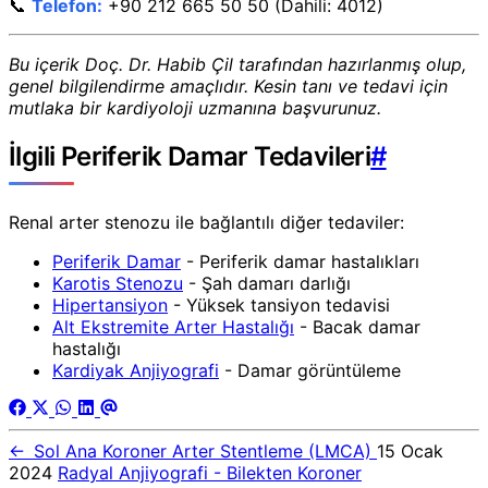
📞
Telefon:
+90 212 665 50 50 (Dahili: 4012)
Bu içerik Doç. Dr. Habib Çil tarafından hazırlanmış olup,
genel bilgilendirme amaçlıdır. Kesin tanı ve tedavi için
mutlaka bir kardiyoloji uzmanına başvurunuz.
İlgili Periferik Damar Tedavileri
#
Renal arter stenozu ile bağlantılı diğer tedaviler:
Periferik Damar
- Periferik damar hastalıkları
Karotis Stenozu
- Şah damarı darlığı
Hipertansiyon
- Yüksek tansiyon tedavisi
Alt Ekstremite Arter Hastalığı
- Bacak damar
hastalığı
Kardiyak Anjiyografi
- Damar görüntüleme
←
Sol Ana Koroner Arter Stentleme (LMCA)
15 Ocak
2024
Radyal Anjiyografi - Bilekten Koroner