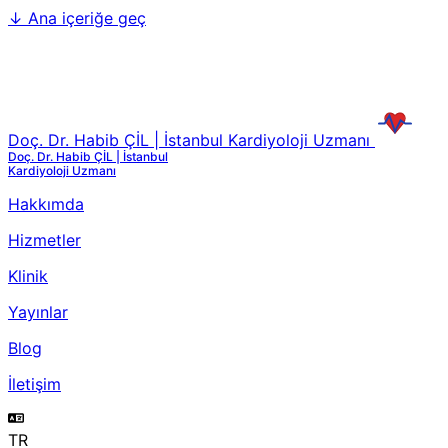
↓
Ana içeriğe geç
Doç. Dr. Habib ÇİL | İstanbul Kardiyoloji Uzmanı
Doç. Dr. Habib ÇİL | İstanbul
Kardiyoloji Uzmanı
Hakkımda
Hizmetler
Klinik
Yayınlar
Blog
İletişim
TR