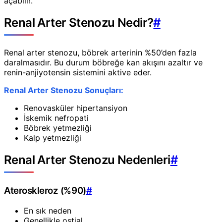
açabilir.
Renal Arter Stenozu Nedir?
#
Renal arter stenozu, böbrek arterinin %50’den fazla
daralmasıdır. Bu durum böbreğe kan akışını azaltır ve
renin-anjiyotensin sistemini aktive eder.
Renal Arter Stenozu Sonuçları:
Renovasküler hipertansiyon
İskemik nefropati
Böbrek yetmezliği
Kalp yetmezliği
Renal Arter Stenozu Nedenleri
#
Ateroskleroz (%90)
#
En sık neden
Genellikle ostial