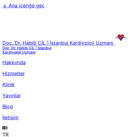
↓
Ana içeriğe geç
Doç. Dr. Habib ÇİL | İstanbul Kardiyoloji Uzmanı
Doç. Dr. Habib ÇİL | İstanbul
Kardiyoloji Uzmanı
Hakkımda
Hizmetler
Klinik
Yayınlar
Blog
İletişim
TR