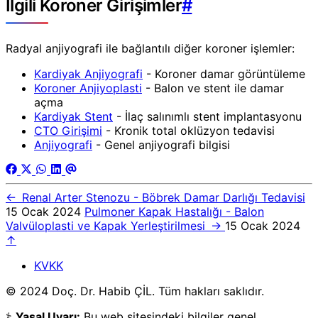
İlgili Koroner Girişimler
#
Radyal anjiyografi ile bağlantılı diğer koroner işlemler:
Kardiyak Anjiyografi
- Koroner damar görüntüleme
Koroner Anjiyoplasti
- Balon ve stent ile damar
açma
Kardiyak Stent
- İlaç salınımlı stent implantasyonu
CTO Girişimi
- Kronik total oklüzyon tedavisi
Anjiyografi
- Genel anjiyografi bilgisi
←
Renal Arter Stenozu - Böbrek Damar Darlığı Tedavisi
15 Ocak 2024
Pulmoner Kapak Hastalığı - Balon
Valvüloplasti ve Kapak Yerleştirilmesi
→
15 Ocak 2024
↑
KVKK
© 2024 Doç. Dr. Habib ÇİL. Tüm hakları saklıdır.
⚕️
Yasal Uyarı:
Bu web sitesindeki bilgiler genel