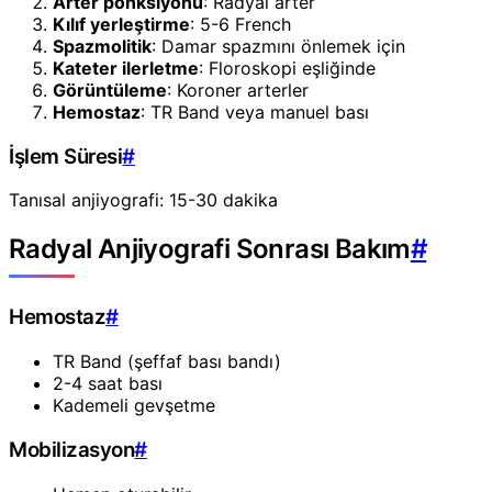
Arter ponksiyonu
: Radyal arter
Kılıf yerleştirme
: 5-6 French
Spazmolitik
: Damar spazmını önlemek için
Kateter ilerletme
: Floroskopi eşliğinde
Görüntüleme
: Koroner arterler
Hemostaz
: TR Band veya manuel bası
İşlem Süresi
#
Tanısal anjiyografi: 15-30 dakika
Radyal Anjiyografi Sonrası Bakım
#
Hemostaz
#
TR Band (şeffaf bası bandı)
2-4 saat bası
Kademeli gevşetme
Mobilizasyon
#