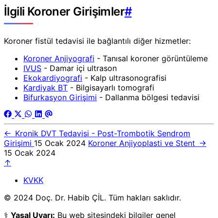
İlgili Koroner Girişimler
#
Koroner fistül tedavisi ile bağlantılı diğer hizmetler:
Koroner Anjiyografi
- Tanısal koroner görüntüleme
IVUS
- Damar içi ultrason
Ekokardiyografi
- Kalp ultrasonografisi
Kardiyak BT
- Bilgisayarlı tomografi
Bifurkasyon Girişimi
- Dallanma bölgesi tedavisi
←
Kronik DVT Tedavisi - Post-Trombotik Sendrom
Girişimi
15 Ocak 2024
Koroner Anjiyoplasti ve Stent
→
15 Ocak 2024
↑
KVKK
© 2024 Doç. Dr. Habib ÇİL. Tüm hakları saklıdır.
⚕️
Yasal Uyarı:
Bu web sitesindeki bilgiler genel