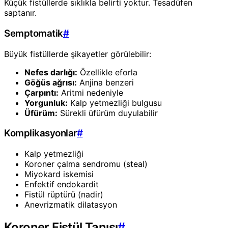
Küçük fistüllerde sıklıkla belirti yoktur. Tesadüfen
saptanır.
Semptomatik
#
Büyük fistüllerde şikayetler görülebilir:
Nefes darlığı:
Özellikle eforla
Göğüs ağrısı:
Anjina benzeri
Çarpıntı:
Aritmi nedeniyle
Yorgunluk:
Kalp yetmezliği bulgusu
Üfürüm:
Sürekli üfürüm duyulabilir
Komplikasyonlar
#
Kalp yetmezliği
Koroner çalma sendromu (steal)
Miyokard iskemisi
Enfektif endokardit
Fistül rüptürü (nadir)
Anevrizmatik dilatasyon
Koroner Fistül Tanısı
#