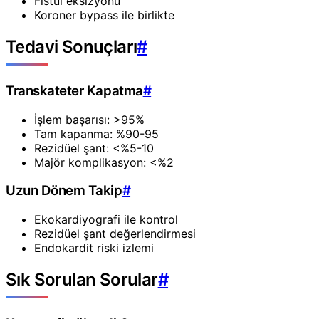
Fistül eksizyonu
Koroner bypass ile birlikte
Tedavi Sonuçları
#
Transkateter Kapatma
#
İşlem başarısı: >95%
Tam kapanma: %90-95
Rezidüel şant: <%5-10
Majör komplikasyon: <%2
Uzun Dönem Takip
#
Ekokardiyografi ile kontrol
Rezidüel şant değerlendirmesi
Endokardit riski izlemi
Sık Sorulan Sorular
#