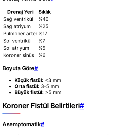
Drenaj Yeri
Sıklık
Sağ ventrikül
%40
Sağ atriyum
%25
Pulmoner arter
%17
Sol ventrikül
%7
Sol atriyum
%5
Koroner sinüs
%6
Boyuta Göre
#
Küçük fistül:
<3 mm
Orta fistül:
3-5 mm
Büyük fistül:
>5 mm
Koroner Fistül Belirtileri
#
Asemptomatik
#