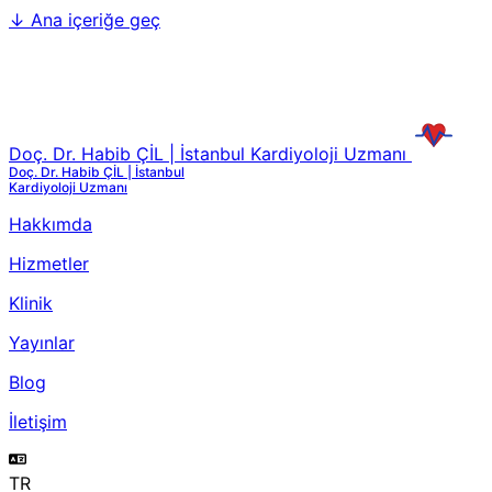
↓
Ana içeriğe geç
Doç. Dr. Habib ÇİL | İstanbul Kardiyoloji Uzmanı
Doç. Dr. Habib ÇİL | İstanbul
Kardiyoloji Uzmanı
Hakkımda
Hizmetler
Klinik
Yayınlar
Blog
İletişim
TR