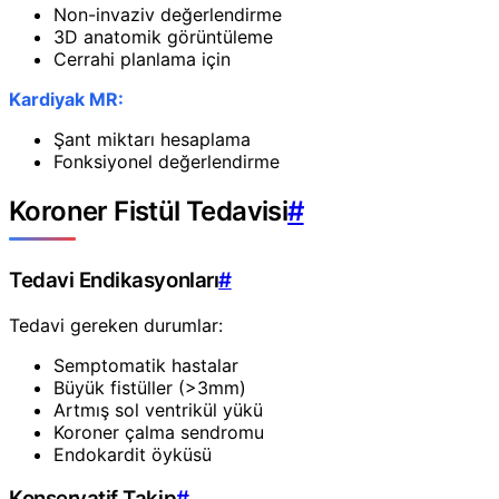
Non-invaziv değerlendirme
3D anatomik görüntüleme
Cerrahi planlama için
Kardiyak MR:
Şant miktarı hesaplama
Fonksiyonel değerlendirme
Koroner Fistül Tedavisi
#
Tedavi Endikasyonları
#
Tedavi gereken durumlar:
Semptomatik hastalar
Büyük fistüller (>3mm)
Artmış sol ventrikül yükü
Koroner çalma sendromu
Endokardit öyküsü
Konservatif Takip
#