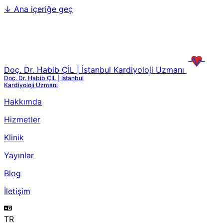
↓
Ana içeriğe geç
Doç. Dr. Habib ÇİL | İstanbul Kardiyoloji Uzmanı
Doç. Dr. Habib ÇİL | İstanbul
Kardiyoloji Uzmanı
Hakkımda
Hizmetler
Klinik
Yayınlar
Blog
İletişim
TR