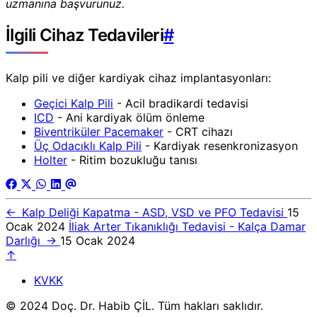
uzmanına başvurunuz.
İlgili Cihaz Tedavileri
#
Kalp pili ve diğer kardiyak cihaz implantasyonları:
Geçici Kalp Pili
- Acil bradikardi tedavisi
ICD
- Ani kardiyak ölüm önleme
Biventriküler Pacemaker
- CRT cihazı
Üç Odacıklı Kalp Pili
- Kardiyak resenkronizasyon
Holter
- Ritim bozukluğu tanısı
←
Kalp Deliği Kapatma - ASD, VSD ve PFO Tedavisi
15
Ocak 2024
İliak Arter Tıkanıklığı Tedavisi - Kalça Damar
Darlığı
→
15 Ocak 2024
↑
KVKK
© 2024 Doç. Dr. Habib ÇİL. Tüm hakları saklıdır.