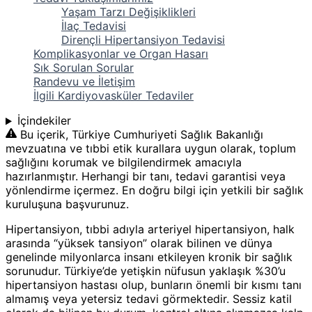
Yaşam Tarzı Değişiklikleri
İlaç Tedavisi
Dirençli Hipertansiyon Tedavisi
Komplikasyonlar ve Organ Hasarı
Sık Sorulan Sorular
Randevu ve İletişim
İlgili Kardiyovasküler Tedaviler
İçindekiler
Bu içerik, Türkiye Cumhuriyeti Sağlık Bakanlığı
mevzuatına ve tıbbi etik kurallara uygun olarak, toplum
sağlığını korumak ve bilgilendirmek amacıyla
hazırlanmıştır. Herhangi bir tanı, tedavi garantisi veya
yönlendirme içermez. En doğru bilgi için yetkili bir sağlık
kuruluşuna başvurunuz.
Hipertansiyon, tıbbi adıyla arteriyel hipertansiyon, halk
arasında “yüksek tansiyon” olarak bilinen ve dünya
genelinde milyonlarca insanı etkileyen kronik bir sağlık
sorunudur. Türkiye’de yetişkin nüfusun yaklaşık %30’u
hipertansiyon hastası olup, bunların önemli bir kısmı tanı
almamış veya yetersiz tedavi görmektedir. Sessiz katil