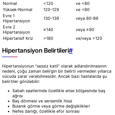
Normal
<120
ve <80
Yüksek-Normal
120-129
ve <80
Evre 1
130-139
veya 80-89
Hipertansiyon
Evre 2
≥140
veya ≥90
Hipertansiyon
Hipertansif Kriz
>180
ve/veya >120
Hipertansiyon Belirtileri
#
Hipertansiyonun “sessiz katil” olarak adlandırılmasının
nedeni, çoğu zaman belirgin bir belirti vermeden yıllarca
vücuda zarar verebilmesidir. Ancak bazı hastalarda şu
belirtiler görülebilir:
Sabah saatlerinde özellikle ense bölgesinde baş
ağrısı
Baş dönmesi ve sersemlik hissi
Bulanık görme veya görme değişiklikleri
Nefes darlığı, özellikle efor sonrası