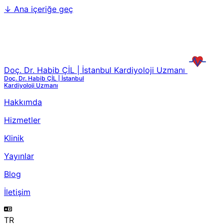
↓
Ana içeriğe geç
Doç. Dr. Habib ÇİL | İstanbul Kardiyoloji Uzmanı
Doç. Dr. Habib ÇİL | İstanbul
Kardiyoloji Uzmanı
Hakkımda
Hizmetler
Klinik
Yayınlar
Blog
İletişim
TR