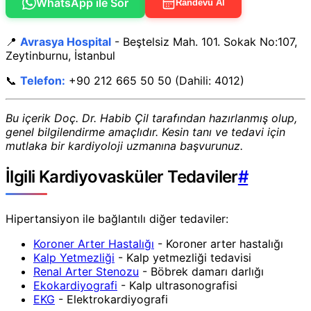
WhatsApp ile Sor
Randevu Al
📍
Avrasya Hospital
- Beştelsiz Mah. 101. Sokak No:107,
Zeytinburnu, İstanbul
📞
Telefon:
+90 212 665 50 50 (Dahili: 4012)
Bu içerik Doç. Dr. Habib Çil tarafından hazırlanmış olup,
genel bilgilendirme amaçlıdır. Kesin tanı ve tedavi için
mutlaka bir kardiyoloji uzmanına başvurunuz.
İlgili Kardiyovasküler Tedaviler
#
Hipertansiyon ile bağlantılı diğer tedaviler:
Koroner Arter Hastalığı
- Koroner arter hastalığı
Kalp Yetmezliği
- Kalp yetmezliği tedavisi
Renal Arter Stenozu
- Böbrek damarı darlığı
Ekokardiyografi
- Kalp ultrasonografisi
EKG
- Elektrokardiyografi