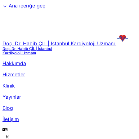
↓
Ana içeriğe geç
Doç. Dr. Habib ÇİL | İstanbul Kardiyoloji Uzmanı
Doç. Dr. Habib ÇİL | İstanbul
Kardiyoloji Uzmanı
Hakkımda
Hizmetler
Klinik
Yayınlar
Blog
İletişim
TR