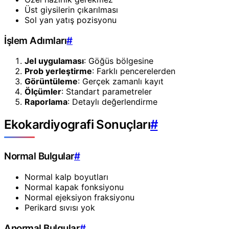
Üst giysilerin çıkarılması
Sol yan yatış pozisyonu
İşlem Adımları
#
Jel uygulaması
: Göğüs bölgesine
Prob yerleştirme
: Farklı pencerelerden
Görüntüleme
: Gerçek zamanlı kayıt
Ölçümler
: Standart parametreler
Raporlama
: Detaylı değerlendirme
Ekokardiyografi Sonuçları
#
Normal Bulgular
#
Normal kalp boyutları
Normal kapak fonksiyonu
Normal ejeksiyon fraksiyonu
Perikard sıvısı yok
Anormal Bulgular
#