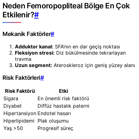
Neden Femoropopliteal Bölge En Çok
Etkilenir?
#
Mekanik Faktörler
#
Adduktor kanal:
SFA’nın en dar geçiş noktası
Fleksiyon stresi:
Diz bükülmesinde tekrarlayan
travma
Uzun segment:
Ateroskleroz için geniş yüzey alanı
Risk Faktörleri
#
Risk Faktörü
Etki
Sigara
En önemli risk faktörü
Diyabet
Diffüz hastalık paterni
Hipertansiyon
Endotel hasarı
Hiperlipidemi
Plak oluşumu
Yaş >50
Progresif süreç