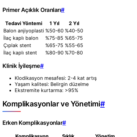
Primer Açıklık Oranları
#
Tedavi Yöntemi
1 Yıl
2 Yıl
Balon anjiyoplasti
%50-60
%40-50
İlaç kaplı balon
%75-85
%65-75
Çıplak stent
%65-75
%55-65
İlaç kaplı stent
%80-90
%70-80
Klinik İyileşme
#
Klodikasyon mesafesi: 2-4 kat artış
Yaşam kalitesi: Belirgin düzelme
Ekstremite kurtarma: >95%
Komplikasyonlar ve Yönetimi
#
Erken Komplikasyonlar
#
Komplikasyon
Sıklık
Yönetim