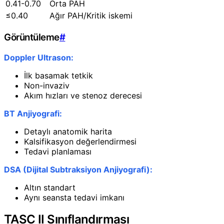
0.41-0.70
Orta PAH
≤0.40
Ağır PAH/Kritik iskemi
Görüntüleme
#
Doppler Ultrason:
İlk basamak tetkik
Non-invaziv
Akım hızları ve stenoz derecesi
BT Anjiyografi:
Detaylı anatomik harita
Kalsifikasyon değerlendirmesi
Tedavi planlaması
DSA (Dijital Subtraksiyon Anjiyografi):
Altın standart
Aynı seansta tedavi imkanı
TASC II Sınıflandırması