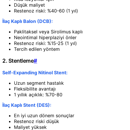
Düşük maliyet
Restenoz riski: %40-60 (1 yıl)
İlaç Kaplı Balon (DCB):
Paklitaksel veya Sirolimus kaplı
Neointimal hiperplaziyi önler
Restenoz riski: %15-25 (1 yıl)
Tercih edilen yöntem
2. Stentleme
#
Self-Expanding Nitinol Stent:
Uzun segment hastalık
Fleksibilite avantajı
1 yıllık açıklık: %70-80
İlaç Kaplı Stent (DES):
En iyi uzun dönem sonuçlar
Restenoz riski düşük
Maliyet yüksek