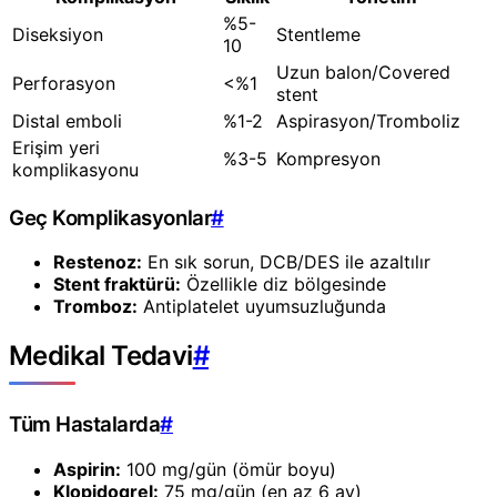
%5-
Diseksiyon
Stentleme
10
Uzun balon/Covered
Perforasyon
<%1
stent
Distal emboli
%1-2
Aspirasyon/Tromboliz
Erişim yeri
%3-5
Kompresyon
komplikasyonu
Geç Komplikasyonlar
#
Restenoz:
En sık sorun, DCB/DES ile azaltılır
Stent fraktürü:
Özellikle diz bölgesinde
Tromboz:
Antiplatelet uyumsuzluğunda
Medikal Tedavi
#
Tüm Hastalarda
#
Aspirin:
100 mg/gün (ömür boyu)
Klopidogrel:
75 mg/gün (en az 6 ay)