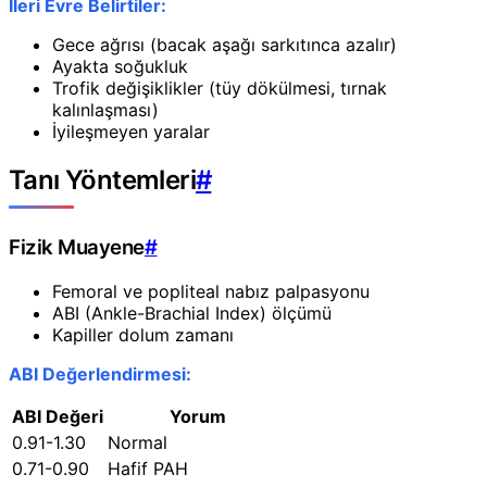
İleri Evre Belirtiler:
Gece ağrısı (bacak aşağı sarkıtınca azalır)
Ayakta soğukluk
Trofik değişiklikler (tüy dökülmesi, tırnak
kalınlaşması)
İyileşmeyen yaralar
Tanı Yöntemleri
#
Fizik Muayene
#
Femoral ve popliteal nabız palpasyonu
ABI (Ankle-Brachial Index) ölçümü
Kapiller dolum zamanı
ABI Değerlendirmesi:
ABI Değeri
Yorum
0.91-1.30
Normal
0.71-0.90
Hafif PAH