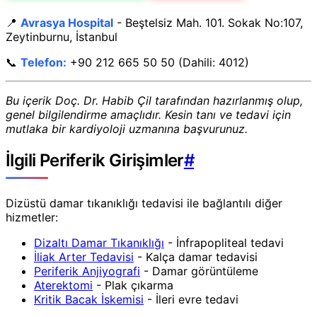
📍
Avrasya Hospital
- Beştelsiz Mah. 101. Sokak No:107,
Zeytinburnu, İstanbul
📞
Telefon:
+90 212 665 50 50 (Dahili: 4012)
Bu içerik Doç. Dr. Habib Çil tarafından hazırlanmış olup,
genel bilgilendirme amaçlıdır. Kesin tanı ve tedavi için
mutlaka bir kardiyoloji uzmanına başvurunuz.
İlgili Periferik Girişimler
#
Dizüstü damar tıkanıklığı tedavisi ile bağlantılı diğer
hizmetler:
Dizaltı Damar Tıkanıklığı
- İnfrapopliteal tedavi
İliak Arter Tedavisi
- Kalça damar tedavisi
Periferik Anjiyografi
- Damar görüntüleme
Aterektomi
- Plak çıkarma
Kritik Bacak İskemisi
- İleri evre tedavi