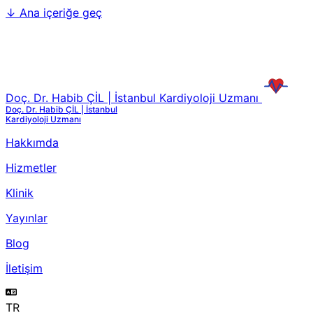
↓
Ana içeriğe geç
Doç. Dr. Habib ÇİL | İstanbul Kardiyoloji Uzmanı
Doç. Dr. Habib ÇİL | İstanbul
Kardiyoloji Uzmanı
Hakkımda
Hizmetler
Klinik
Yayınlar
Blog
İletişim
TR