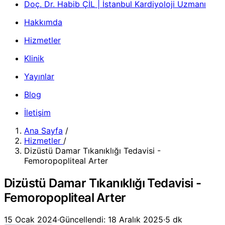
Doç. Dr. Habib ÇİL | İstanbul Kardiyoloji Uzmanı
Hakkımda
Hizmetler
Klinik
Yayınlar
Blog
İletişim
Ana Sayfa
/
Hizmetler
/
Dizüstü Damar Tıkanıklığı Tedavisi -
Femoropopliteal Arter
Dizüstü Damar Tıkanıklığı Tedavisi -
Femoropopliteal Arter
15 Ocak 2024
·
Güncellendi: 18 Aralık 2025
·
5 dk