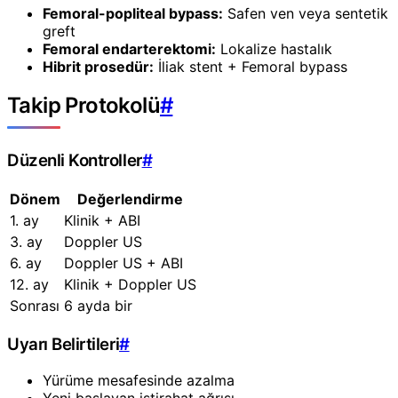
Femoral-popliteal bypass:
Safen ven veya sentetik
greft
Femoral endarterektomi:
Lokalize hastalık
Hibrit prosedür:
İliak stent + Femoral bypass
Takip Protokolü
#
Düzenli Kontroller
#
Dönem
Değerlendirme
1. ay
Klinik + ABI
3. ay
Doppler US
6. ay
Doppler US + ABI
12. ay
Klinik + Doppler US
Sonrası
6 ayda bir
Uyarı Belirtileri
#
Yürüme mesafesinde azalma
Yeni başlayan istirahat ağrısı