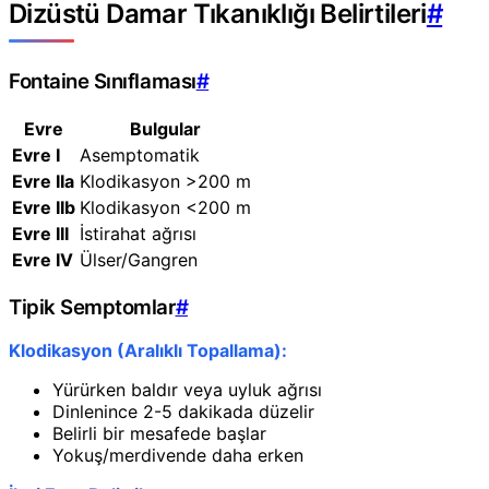
Dizüstü Damar Tıkanıklığı Belirtileri
#
Fontaine Sınıflaması
#
Evre
Bulgular
Evre I
Asemptomatik
Evre IIa
Klodikasyon >200 m
Evre IIb
Klodikasyon <200 m
Evre III
İstirahat ağrısı
Evre IV
Ülser/Gangren
Tipik Semptomlar
#
Klodikasyon (Aralıklı Topallama):
Yürürken baldır veya uyluk ağrısı
Dinlenince 2-5 dakikada düzelir
Belirli bir mesafede başlar
Yokuş/merdivende daha erken