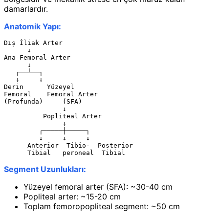
damarlardır.
Anatomik Yapı:
Dış İliak Arter

      ↓

Ana Femoral Arter

      ↓

   ┌──┴──┐

   ↓     ↓

Derin      Yüzeyel

Femoral    Femoral Arter

(Profunda)     (SFA)

               ↓

          Popliteal Arter

               ↓

         ┌─────┼─────┐

         ↓     ↓     ↓

      Anterior  Tibio-  Posterior

Segment Uzunlukları:
Yüzeyel femoral arter (SFA): ~30-40 cm
Popliteal arter: ~15-20 cm
Toplam femoropopliteal segment: ~50 cm