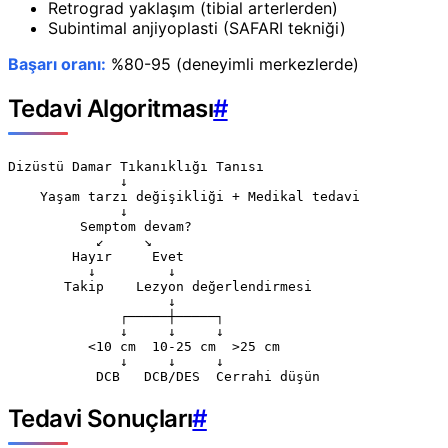
Retrograd yaklaşım (tibial arterlerden)
Subintimal anjiyoplasti (SAFARI tekniği)
Başarı oranı:
%80-95 (deneyimli merkezlerde)
Tedavi Algoritması
#
Dizüstü Damar Tıkanıklığı Tanısı

              ↓

    Yaşam tarzı değişikliği + Medikal tedavi

              ↓

         Semptom devam?

           ↙     ↘

        Hayır     Evet

          ↓         ↓

       Takip    Lezyon değerlendirmesi

                    ↓

              ┌─────┼─────┐

              ↓     ↓     ↓

          <10 cm  10-25 cm  >25 cm

              ↓     ↓     ↓

Tedavi Sonuçları
#