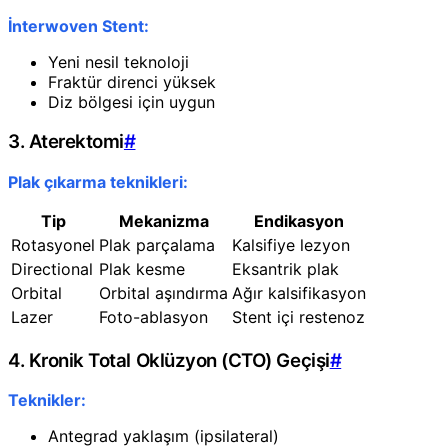
İnterwoven Stent:
Yeni nesil teknoloji
Fraktür direnci yüksek
Diz bölgesi için uygun
3. Aterektomi
#
Plak çıkarma teknikleri:
Tip
Mekanizma
Endikasyon
Rotasyonel
Plak parçalama
Kalsifiye lezyon
Directional
Plak kesme
Eksantrik plak
Orbital
Orbital aşındırma
Ağır kalsifikasyon
Lazer
Foto-ablasyon
Stent içi restenoz
4. Kronik Total Oklüzyon (CTO) Geçişi
#
Teknikler:
Antegrad yaklaşım (ipsilateral)