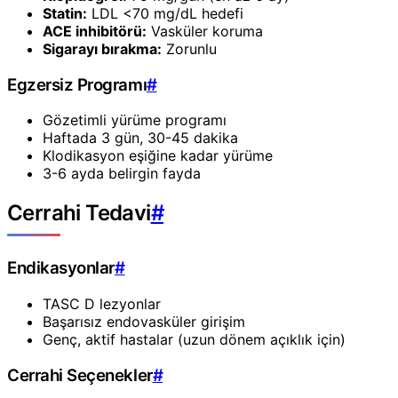
Statin:
LDL <70 mg/dL hedefi
ACE inhibitörü:
Vasküler koruma
Sigarayı bırakma:
Zorunlu
Egzersiz Programı
#
Gözetimli yürüme programı
Haftada 3 gün, 30-45 dakika
Klodikasyon eşiğine kadar yürüme
3-6 ayda belirgin fayda
Cerrahi Tedavi
#
Endikasyonlar
#
TASC D lezyonlar
Başarısız endovasküler girişim
Genç, aktif hastalar (uzun dönem açıklık için)
Cerrahi Seçenekler
#