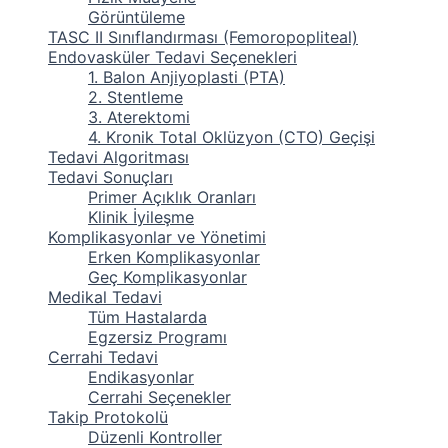
Görüntüleme
TASC II Sınıflandırması (Femoropopliteal)
Endovasküler Tedavi Seçenekleri
1. Balon Anjiyoplasti (PTA)
2. Stentleme
3. Aterektomi
4. Kronik Total Oklüzyon (CTO) Geçişi
Tedavi Algoritması
Tedavi Sonuçları
Primer Açıklık Oranları
Klinik İyileşme
Komplikasyonlar ve Yönetimi
Erken Komplikasyonlar
Geç Komplikasyonlar
Medikal Tedavi
Tüm Hastalarda
Egzersiz Programı
Cerrahi Tedavi
Endikasyonlar
Cerrahi Seçenekler
Takip Protokolü
Düzenli Kontroller