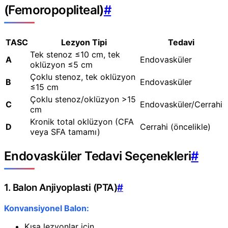
(Femoropopliteal)
#
TASC
Lezyon Tipi
Tedavi
Tek stenoz ≤10 cm, tek
A
Endovasküler
oklüzyon ≤5 cm
Çoklu stenoz, tek oklüzyon
B
Endovasküler
≤15 cm
Çoklu stenoz/oklüzyon >15
C
Endovasküler/Cerrahi
cm
Kronik total oklüzyon (CFA
D
Cerrahi (öncelikle)
veya SFA tamamı)
Endovasküler Tedavi Seçenekleri
#
1. Balon Anjiyoplasti (PTA)
#
Konvansiyonel Balon:
Kısa lezyonlar için