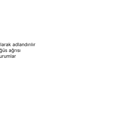
arak adlandırılır
ğüs ağrısı
durumlar