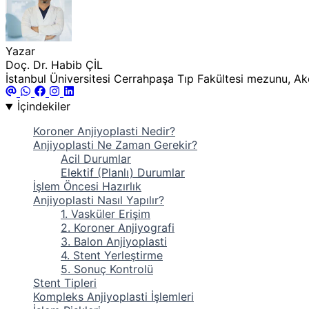
Yazar
Doç. Dr. Habib ÇİL
İstanbul Üniversitesi Cerrahpaşa Tıp Fakültesi mezunu, Akde
İçindekiler
Koroner Anjiyoplasti Nedir?
Anjiyoplasti Ne Zaman Gerekir?
Acil Durumlar
Elektif (Planlı) Durumlar
İşlem Öncesi Hazırlık
Anjiyoplasti Nasıl Yapılır?
1. Vasküler Erişim
2. Koroner Anjiyografi
3. Balon Anjiyoplasti
4. Stent Yerleştirme
5. Sonuç Kontrolü
Stent Tipleri
Kompleks Anjiyoplasti İşlemleri