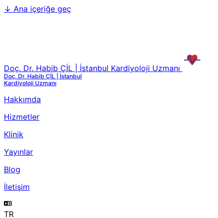
↓
Ana içeriğe geç
Doç. Dr. Habib ÇİL | İstanbul Kardiyoloji Uzmanı
Doç. Dr. Habib ÇİL | İstanbul
Kardiyoloji Uzmanı
Hakkımda
Hizmetler
Klinik
Yayınlar
Blog
İletişim
TR