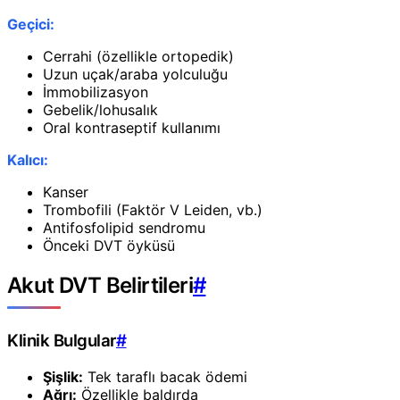
Geçici:
Cerrahi (özellikle ortopedik)
Uzun uçak/araba yolculuğu
İmmobilizasyon
Gebelik/lohusalık
Oral kontraseptif kullanımı
Kalıcı:
Kanser
Trombofili (Faktör V Leiden, vb.)
Antifosfolipid sendromu
Önceki DVT öyküsü
Akut DVT Belirtileri
#
Klinik Bulgular
#
Şişlik:
Tek taraflı bacak ödemi
Ağrı:
Özellikle baldırda