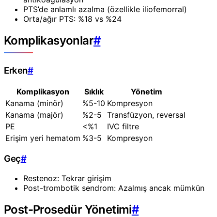
PTS’de anlamlı azalma (özellikle iliofemorral)
Orta/ağır PTS: %18 vs %24
Komplikasyonlar
#
Erken
#
Komplikasyon
Sıklık
Yönetim
Kanama (minör)
%5-10
Kompresyon
Kanama (majör)
%2-5
Transfüzyon, reversal
PE
<%1
IVC filtre
Erişim yeri hematom
%3-5
Kompresyon
Geç
#
Restenoz: Tekrar girişim
Post-trombotik sendrom: Azalmış ancak mümkün
Post-Prosedür Yönetimi
#