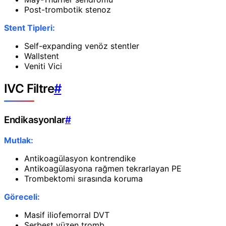
Post-trombotik stenoz
Stent Tipleri:
Self-expanding venöz stentler
Wallstent
Veniti Vici
IVC Filtre
#
Endikasyonlar
#
Mutlak:
Antikoagülasyon kontrendike
Antikoagülasyona rağmen tekrarlayan PE
Trombektomi sırasında koruma
Göreceli:
Masif iliofemorral DVT
Serbest yüzen tromb