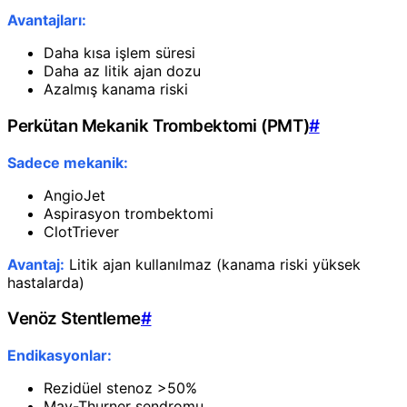
Avantajları:
Daha kısa işlem süresi
Daha az litik ajan dozu
Azalmış kanama riski
Perkütan Mekanik Trombektomi (PMT)
#
Sadece mekanik:
AngioJet
Aspirasyon trombektomi
ClotTriever
Avantaj:
Litik ajan kullanılmaz (kanama riski yüksek
hastalarda)
Venöz Stentleme
#
Endikasyonlar:
Rezidüel stenoz >50%
May-Thurner sendromu