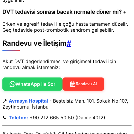
DVT tedavisi sonrası bacak normale döner mi?
+
Erken ve agresif tedavi ile çoğu hasta tamamen düzelir.
Geç tedavide post-trombotik sendrom gelişebilir.
Randevu ve İletişim
#
Akut DVT değerlendirmesi ve girişimsel tedavi için
randevu almak isterseniz:
WhatsApp ile Sor
Randevu Al
📍
Avrasya Hospital
- Beştelsiz Mah. 101. Sokak No:107,
Zeytinburnu, İstanbul
📞
Telefon:
+90 212 665 50 50 (Dahili: 4012)
Bu içerik Doç. Dr. Habib Çil tarafından hazırlanmış olup,