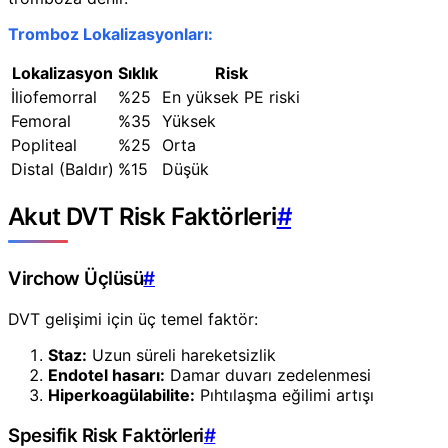
Tromboz Lokalizasyonları:
Lokalizasyon
Sıklık
Risk
İliofemorral
%25
En yüksek PE riski
Femoral
%35
Yüksek
Popliteal
%25
Orta
Distal (Baldır)
%15
Düşük
Akut DVT Risk Faktörleri
#
Virchow Üçlüsü
#
DVT gelişimi için üç temel faktör:
Staz:
Uzun süreli hareketsizlik
Endotel hasarı:
Damar duvarı zedelenmesi
Hiperkoagülabilite:
Pıhtılaşma eğilimi artışı
Spesifik Risk Faktörleri
#