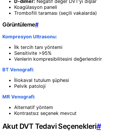
D-dimer:
Negatif değer DVT’yi dışlar
Koagülasyon paneli
Trombofili taraması (seçili vakalarda)
Görüntüleme
#
Kompresyon Ultrasonu:
İlk tercih tanı yöntemi
Sensitivite >95%
Venlerin kompresibilitesini değerlendirir
BT Venografi:
İliokaval tutulum şüphesi
Pelvik patoloji
MR Venografi:
Alternatif yöntem
Kontrastsız seçenek mevcut
Akut DVT Tedavi Seçenekleri
#