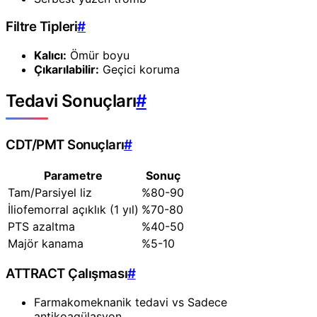
Filtre Tipleri
#
Kalıcı:
Ömür boyu
Çıkarılabilir:
Geçici koruma
Tedavi Sonuçları
#
CDT/PMT Sonuçları
#
Parametre
Sonuç
Tam/Parsiyel liz
%80-90
İliofemorral açıklık (1 yıl)
%70-80
PTS azaltma
%40-50
Majör kanama
%5-10
ATTRACT Çalışması
#
Farmakomeknanik tedavi vs Sadece
antikoagülasyon