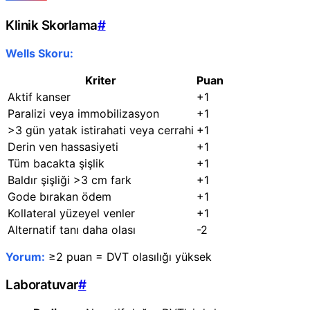
Klinik Skorlama
#
Wells Skoru:
Kriter
Puan
Aktif kanser
+1
Paralizi veya immobilizasyon
+1
>3 gün yatak istirahati veya cerrahi
+1
Derin ven hassasiyeti
+1
Tüm bacakta şişlik
+1
Baldır şişliği >3 cm fark
+1
Gode bırakan ödem
+1
Kollateral yüzeyel venler
+1
Alternatif tanı daha olası
-2
Yorum:
≥2 puan = DVT olasılığı yüksek
Laboratuvar
#