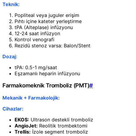
Teknik:
Popliteal veya juguler erişim
Pıhtı içine kateter yerleştirme
tPA (Alteplase) infüzyonu
12-24 saat infüzyon
Kontrol venografi
Rezidü stenoz varsa: Balon/Stent
Dozaj:
tPA: 0.5-1 mg/saat
Eşzamanlı heparin infüzyonu
Farmakomeknik Tromboliz (PMT)
#
Mekanik + Farmakolojik:
Cihazlar:
EKOS:
Ultrason destekli tromboliz
AngioJet:
Reolitik trombektomi
Trellis:
İzole segment tromboliz