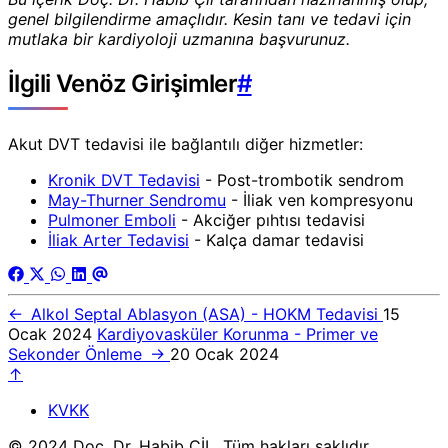
genel bilgilendirme amaçlıdır. Kesin tanı ve tedavi için
mutlaka bir kardiyoloji uzmanına başvurunuz.
İlgili Venöz Girişimler
#
Akut DVT tedavisi ile bağlantılı diğer hizmetler:
Kronik DVT Tedavisi
- Post-trombotik sendrom
May-Thurner Sendromu
- İliak ven kompresyonu
Pulmoner Emboli
- Akciğer pıhtısı tedavisi
İliak Arter Tedavisi
- Kalça damar tedavisi
←
Alkol Septal Ablasyon (ASA) - HOKM Tedavisi
15
Ocak 2024
Kardiyovasküler Korunma - Primer ve
Sekonder Önleme
→
20 Ocak 2024
↑
KVKK
© 2024 Doç. Dr. Habib ÇİL. Tüm hakları saklıdır.