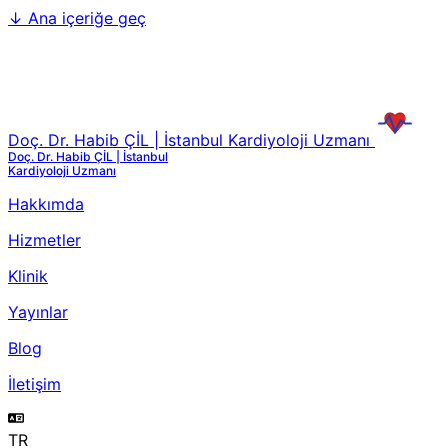
↓
Ana içeriğe geç
Doç. Dr. Habib ÇİL | İstanbul Kardiyoloji Uzmanı
Doç. Dr. Habib ÇİL | İstanbul
Kardiyoloji Uzmanı
Hakkımda
Hizmetler
Klinik
Yayınlar
Blog
İletişim
TR