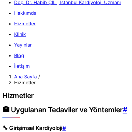
Doç. Dr. Habib ÇİL | İstanbul Kardiyoloji Uzmanı
Hakkımda
Hizmetler
Klinik
Yayınlar
Blog
İletişim
Ana Sayfa
/
Hizmetler
Hizmetler
🏥 Uygulanan Tedaviler ve Yöntemler
#
🔧 Girişimsel Kardiyoloji
#