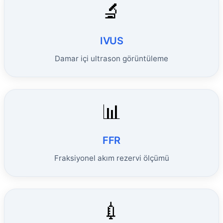
🔬
IVUS
Damar içi ultrason görüntüleme
📊
FFR
Fraksiyonel akım rezervi ölçümü
💉