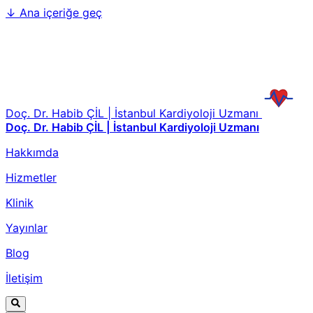
↓
Ana içeriğe geç
Doç. Dr. Habib ÇİL | İstanbul Kardiyoloji Uzmanı
Doç. Dr. Habib ÇİL | İstanbul Kardiyoloji Uzmanı
Hakkımda
Hizmetler
Klinik
Yayınlar
Blog
İletişim