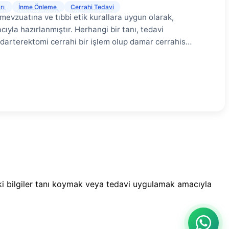
arı
İnme Önleme
Cerrahi Tedavi
 mevzuatına ve tıbbi etik kurallara uygun olarak,
ıyla hazırlanmıştır. Herhangi bir tanı, tedavi
darterektomi cerrahi bir işlem olup damar cerrahisi
ekleştirilmektedir. En doğru bilgi için yetkili bir
rektomi (CEA), boyundaki şah damarının (karotis
arın cerrahi olarak temizlenmesi işlemidir. Bu
ini önleyerek inme (felç) riskini önemli ölçüde
ktominin ne olduğu, kimlere uygulandığı, nasıl
tadır. Karotis Endarterektomi Nedir? # Karotis
lardan biri olan karotis arterin (şah damarı)
çıkarılması işlemidir. Bu plaklar, kolesterol, kalsiyum
amanla damarın daralmasına neden olurlar.
deki bilgiler tanı koymak veya tedavi uygulamak amacıyla