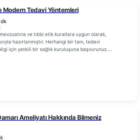
 ve Modern Tedavi Yöntemleri
 dk
 mevzuatına ve tıbbi etik kurallara uygun olarak,
ıyla hazırlanmıştır. Herhangi bir tanı, tedavi
gi için yetkili bir sağlık kuruluşuna başvurunuz.
n aortun duvarında zayıflama sonucu balonlaşma
ve yırtılma riski taşıyan bu ciddi durum, erken tanı
u kapsamlı rehberde aort anevrizması türlerini,
i ve güncel tedavi seçeneklerini detaylı olarak ele
kalpten çıkan ve vücuda oksijenlenmiş kanı dağıtan
luşur: intima (iç tabaka), media (orta tabaka) ve
 duvar tabakalarında zayıflama sonucu aortun normal
Damarı Ameliyatı Hakkında Bilmeniz
dk