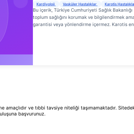
Kardiyoloji
Vasküler Hastalıklar
Karotis Hastalıkl
Bu içerik, Türkiye Cumhuriyeti Sağlık Bakanlığı
toplum sağlığını korumak ve bilgilendirmek amac
garantisi veya yönlendirme içermez. Karotis en
ve kalp damar cerrahisi uzmanları tarafından gerç
sağlık kuruluşuna başvurunuz. Karotis endarte
arter) iç yüzeyinde biriken aterosklerotik plakl
ameliyat, beyne giden kan akımının engellenmes
azaltır. Bu kapsamlı rehberde karotis endartere
yapıldığı, riskleri ve alternatifleri ele alınmak
endarterektomi (CEA), boyundaki ana atardamar
içindeki aterosklerotik plakların cerrahi olarak 
ve fibröz dokudan oluşan birikimlerdirler ve z
rme amaçlıdır ve tıbbi tavsiye niteliği taşımamaktadır. Site
uruluşuna başvurunuz.