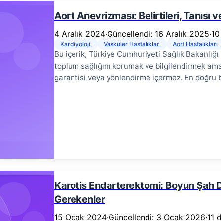
Aort Anevrizması: Belirtileri, Tanısı
4 Aralık 2024
·
Güncellendi: 16 Aralık 2025
·
10
Kardiyoloji
Vasküler Hastalıklar
Aort Hastalıkları
Bu içerik, Türkiye Cumhuriyeti Sağlık Bakanlığı
toplum sağlığını korumak ve bilgilendirmek amac
garantisi veya yönlendirme içermez. En doğru bil
Aort anevrizması, vücudun ana atardamarı ola
şeklinde genişlemesidir. Sessizce ilerleyebilen 
ve uygun tedavi ile kontrol altına alınabilir. B
belirtilerini, risk faktörlerini, tanı yöntemlerin
alınmaktadır. Aort Anevrizması Nedir? # Aort, 
ana atardamardır. Aortun duvarı üç tabakadan o
adventisya (dış tabaka). Aort anevrizması, bu
çapının en az %50 oranında genişlemesidir.
Karotis Endarterektomi: Boyun Şah 
Gerekenler
15 Ocak 2024
·
Güncellendi: 3 Ocak 2026
·
11 