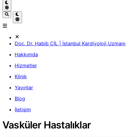
Doç. Dr. Habib ÇİL | İstanbul Kardiyoloji Uzmanı
Hakkımda
Hizmetler
Klinik
Yayınlar
Blog
İletişim
Vasküler Hastalıklar