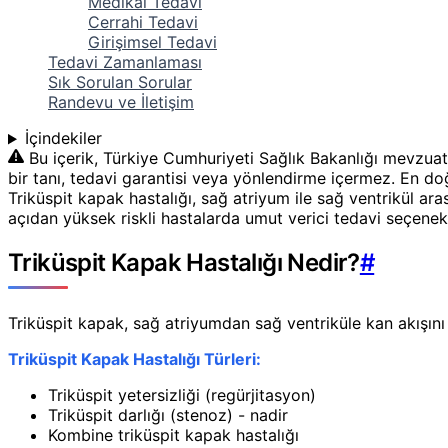
Medikal Tedavi
Cerrahi Tedavi
Girişimsel Tedavi
Tedavi Zamanlaması
Sık Sorulan Sorular
Randevu ve İletişim
İçindekiler
Bu içerik, Türkiye Cumhuriyeti Sağlık Bakanlığı mevzuat
bir tanı, tedavi garantisi veya yönlendirme içermez. En doğr
Triküspit kapak hastalığı, sağ atriyum ile sağ ventrikül ar
açıdan yüksek riskli hastalarda umut verici tedavi seçenek
Triküspit Kapak Hastalığı Nedir?
#
Triküspit kapak, sağ atriyumdan sağ ventriküle kan akışını
Triküspit Kapak Hastalığı Türleri:
Triküspit yetersizliği (regürjitasyon)
Triküspit darlığı (stenoz) - nadir
Kombine triküspit kapak hastalığı