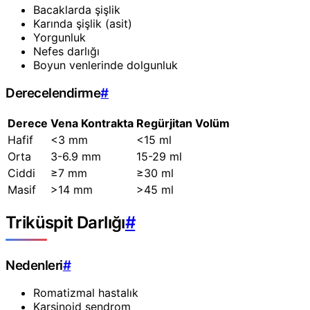
Bacaklarda şişlik
Karında şişlik (asit)
Yorgunluk
Nefes darlığı
Boyun venlerinde dolgunluk
Derecelendirme
#
Derece
Vena Kontrakta
Regürjitan Volüm
Hafif
<3 mm
<15 ml
Orta
3-6.9 mm
15-29 ml
Ciddi
≥7 mm
≥30 ml
Masif
>14 mm
>45 ml
Triküspit Darlığı
#
Nedenleri
#
Romatizmal hastalık
Karsinoid sendrom