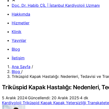
Doç. Dr. Habib ÇİL | İstanbul Kardiyoloji Uzmanı
Hakkımda
Hizmetler
Klinik
Yayınlar
Blog
İletişim
Ana Sayfa
/
Blog
/
Triküspid Kapak Hastalığı: Nedenleri, Tedavisi ve Tra
Triküspid Kapak Hastalığı: Nedenleri, Te
5 Aralık 2024
·
Güncellendi: 20 Aralık 2025
·
4 dk
Kardiyoloji
Triküspid Kapak
Kapak Yetersizliği
Transkatete