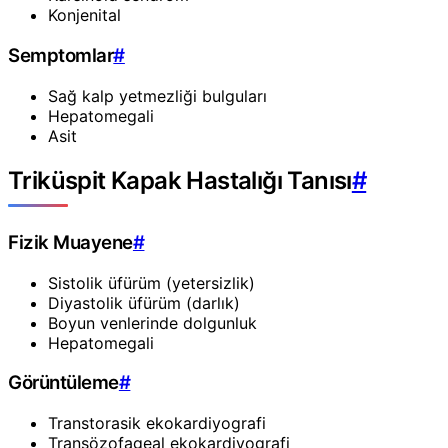
Konjenital
Semptomlar
#
Sağ kalp yetmezliği bulguları
Hepatomegali
Asit
Triküspit Kapak Hastalığı Tanısı
#
Fizik Muayene
#
Sistolik üfürüm (yetersizlik)
Diyastolik üfürüm (darlık)
Boyun venlerinde dolgunluk
Hepatomegali
Görüntüleme
#
Transtorasik ekokardiyografi
Transözofageal ekokardiyografi