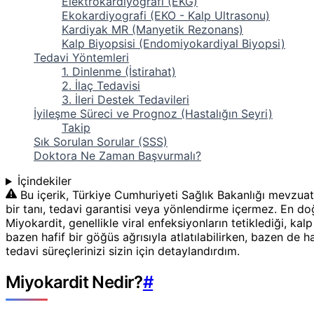
Elektrokardiyografi (EKG)
Ekokardiyografi (EKO - Kalp Ultrasonu)
Kardiyak MR (Manyetik Rezonans)
Kalp Biyopsisi (Endomiyokardiyal Biyopsi)
Tedavi Yöntemleri
1. Dinlenme (İstirahat)
2. İlaç Tedavisi
3. İleri Destek Tedavileri
İyileşme Süreci ve Prognoz (Hastalığın Seyri)
Takip
Sık Sorulan Sorular (SSS)
Doktora Ne Zaman Başvurmalı?
İçindekiler
Bu içerik, Türkiye Cumhuriyeti Sağlık Bakanlığı mevzuat
bir tanı, tedavi garantisi veya yönlendirme içermez. En doğr
Miyokardit, genellikle viral enfeksiyonların tetiklediği, ka
bazen hafif bir göğüs ağrısıyla atlatılabilirken, bazen de h
tedavi süreçlerinizi sizin için detaylandırdım.
Miyokardit Nedir?
#