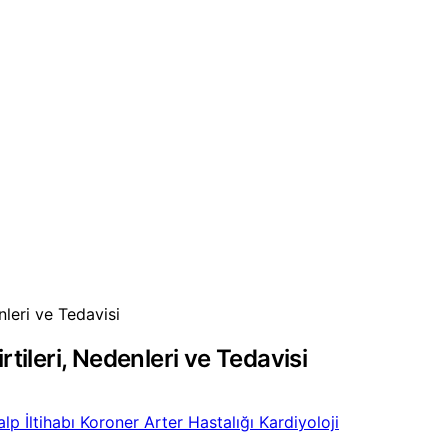
nleri ve Tedavisi
irtileri, Nedenleri ve Tedavisi
alp İltihabı
Koroner Arter Hastalığı
Kardiyoloji