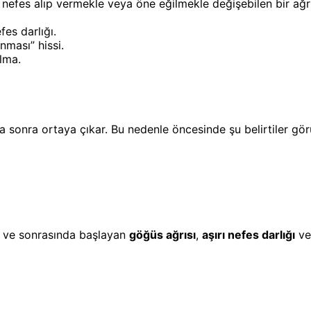
 nefes alıp vermekle veya öne eğilmekle değişebilen bir ağrı
es darlığı.
nması” hissi.
lma.
a sonra ortaya çıkar. Bu nedenle öncesinde şu belirtiler görü
z ve sonrasında başlayan
göğüs ağrısı
,
aşırı nefes darlığı
ve