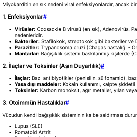
Miyokarditin en sık nedeni viral enfeksiyonlardır, ancak birç
1. Enfeksiyonlar
#
Virüsler:
Coxsackie B virüsü (en sık), Adenovirüs, Pa
nedenleridir.
Bakteriler:
Stafilokok, streptokok gibi bakteriler ve D
Parazitler:
Trypanosoma cruzi (Chagas hastalığı - Or
Mantarlar:
Bağışıklık sistemi baskılanmış kişilerde (C
2. İlaçlar ve Toksinler (Aşırı Duyarlılık)
#
İlaçlar:
Bazı antibiyotikler (penisilin, sülfonamid), bazı
Yasa dışı maddeler:
Kokain kullanımı, kalpte şiddetli
Toksinler:
Karbon monoksit, ağır metaller, yılan veya 
3. Otoimmün Hastalıklar
#
Vücudun kendi bağışıklık sisteminin kalbe saldırması duru
Lupus (SLE)
Romatoid Artrit