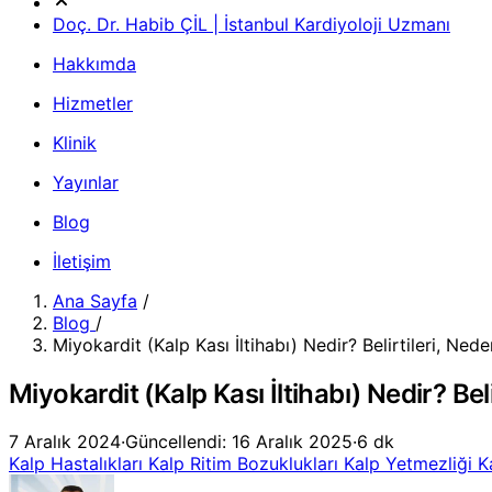
Doç. Dr. Habib ÇİL | İstanbul Kardiyoloji Uzmanı
Hakkımda
Hizmetler
Klinik
Yayınlar
Blog
İletişim
Ana Sayfa
/
Blog
/
Miyokardit (Kalp Kası İltihabı) Nedir? Belirtileri, Nede
Miyokardit (Kalp Kası İltihabı) Nedir? Bel
7 Aralık 2024
·
Güncellendi: 16 Aralık 2025
·
6 dk
Kalp Hastalıkları
Kalp Ritim Bozuklukları
Kalp Yetmezliği
K