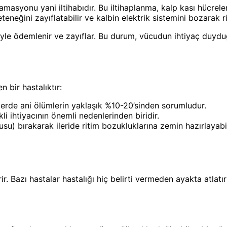
amasyonu yani iltihabıdır. Bu iltihaplanma, kalp kası hücrel
eneğini zayıflatabilir ve kalbin elektrik sistemini bozarak ri
niyle ödemlenir ve zayıflar. Bu durum, vücudun ihtiyaç du
n bir hastalıktır:
rde ani ölümlerin yaklaşık %10-20’sinden sorumludur.
li ihtiyacının önemli nedenlerinden biridir.
kusu) bırakarak ileride ritim bozukluklarına zemin hazırlayabil
erir. Bazı hastalar hastalığı hiç belirti vermeden ayakta atla