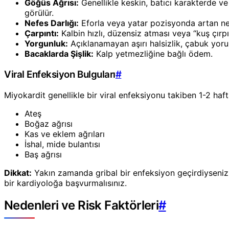
Göğüs Ağrısı:
Genellikle keskin, batıcı karakterde ve
görülür.
Nefes Darlığı:
Eforla veya yatar pozisyonda artan nef
Çarpıntı:
Kalbin hızlı, düzensiz atması veya “kuş çırpı
Yorgunluk:
Açıklanamayan aşırı halsizlik, çabuk yoru
Bacaklarda Şişlik:
Kalp yetmezliğine bağlı ödem.
Viral Enfeksiyon Bulguları
#
Miyokardit genellikle bir viral enfeksiyonu takiben 1-2 haft
Ateş
Boğaz ağrısı
Kas ve eklem ağrıları
İshal, mide bulantısı
Baş ağrısı
Dikkat:
Yakın zamanda gribal bir enfeksiyon geçirdiyseni
bir kardiyoloğa başvurmalısınız.
Nedenleri ve Risk Faktörleri
#