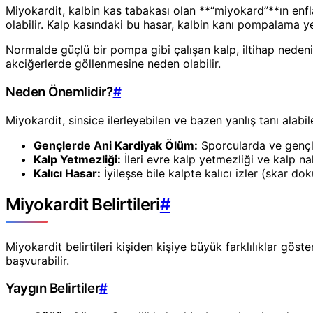
Miyokardit, kalbin kas tabakası olan **“miyokard”**ın enfl
olabilir. Kalp kasındaki bu hasar, kalbin kanı pompalama yet
Normalde güçlü bir pompa gibi çalışan kalp, iltihap nede
akciğerlerde göllenmesine neden olabilir.
Neden Önemlidir?
#
Miyokardit, sinsice ilerleyebilen ve bazen yanlış tanı alabile
Gençlerde Ani Kardiyak Ölüm:
Sporcularda ve gençle
Kalp Yetmezliği:
İleri evre kalp yetmezliği ve kalp nak
Kalıcı Hasar:
İyileşse bile kalpte kalıcı izler (skar do
Miyokardit Belirtileri
#
Miyokardit belirtileri kişiden kişiye büyük farklılıklar göst
başvurabilir.
Yaygın Belirtiler
#