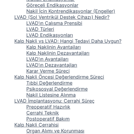
Göreceli Endikasyonlar
Nakil İçin Kontrendikasyonlar (Engeller)
LVAD (Sol Ventrikül Destek Cihazı) Nedir?
LVAD’ın Çalışma Prensibi
LVAD Türleri
LVAD Endikasyonları
Kalp Nakli vs LVAD: Hangi Tedavi Daha Uygun?
Kalp Naklinin Avantajları
Kalp Naklinin Dezavantajları
LVAD’ın Avantajları
LVAD’ın Dezavantajları
Karar Verme Süreci
Kalp Nakli Öncesi Değerlendirme Süreci
Tıbbi Değerlendirme
Psikososyal Değerlendirme
Nakil Listesine Alınma
LVAD İmplantasyonu: Cerrahi Süreç
Preoperatif Hazırlık
Cerrahi Teknik
Postoperatif Bakım
Kalp Nakli Cerrahisi
Organ Alımı ve Korunması