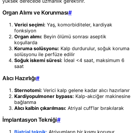
yüksek derecede uzmanlık gerektirir.
Organ Alımı ve Korunması
#
Verici seçimi:
Yaş, komorbiditeler, kardiyak
fonksiyon
Organ alımı:
Beyin ölümü sonrası aseptik
koşullarda
Koruma solüsyonu:
Kalp durdurulur, soğuk koruma
solüsyonu ile perfüze edilir
Soğuk iskemi süresi:
İdeal <4 saat, maksimum 6
saat
Alıcı Hazırlığı
#
Sternotomi:
Verici kalp gelene kadar alıcı hazırlanır
Kardiyopulmoner bypass:
Kalp-akciğer makinesine
bağlanma
Alıcı kalbin çıkarılması:
Atriyal cuff’lar bırakılarak
İmplantasyon Tekniği
#
Biatrial teknik:
Atriyumların bir kısmı korunur,