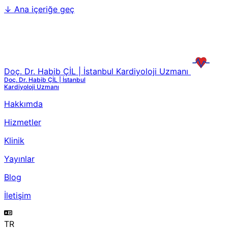
↓
Ana içeriğe geç
Doç. Dr. Habib ÇİL | İstanbul Kardiyoloji Uzmanı
Doç. Dr. Habib ÇİL | İstanbul
Kardiyoloji Uzmanı
Hakkımda
Hizmetler
Klinik
Yayınlar
Blog
İletişim
TR