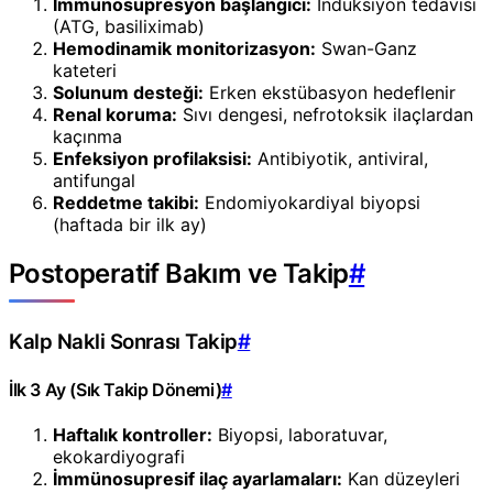
İmmünosupresyon başlangıcı:
İndüksiyon tedavisi
(ATG, basiliximab)
Hemodinamik monitorizasyon:
Swan-Ganz
kateteri
Solunum desteği:
Erken ekstübasyon hedeflenir
Renal koruma:
Sıvı dengesi, nefrotoksik ilaçlardan
kaçınma
Enfeksiyon profilaksisi:
Antibiyotik, antiviral,
antifungal
Reddetme takibi:
Endomiyokardiyal biyopsi
(haftada bir ilk ay)
Postoperatif Bakım ve Takip
#
Kalp Nakli Sonrası Takip
#
İlk 3 Ay (Sık Takip Dönemi)
#
Haftalık kontroller:
Biyopsi, laboratuvar,
ekokardiyografi
İmmünosupresif ilaç ayarlamaları:
Kan düzeyleri