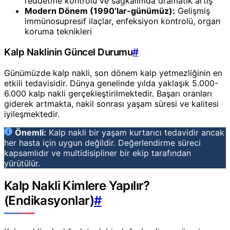
reddetme kontrolü ve sağkalımda dramatik artış
Modern Dönem (1990’lar-günümüz):
Gelişmiş
immünosupresif ilaçlar, enfeksiyon kontrolü, organ
koruma teknikleri
Kalp Naklinin Güncel Durumu
#
Günümüzde kalp nakli, son dönem kalp yetmezliğinin en
etkili tedavisidir. Dünya genelinde yılda yaklaşık 5.000-
6.000 kalp nakli gerçekleştirilmektedir. Başarı oranları
giderek artmakta, nakil sonrası yaşam süresi ve kalitesi
iyileşmektedir.
Önemli:
Kalp nakli bir yaşam kurtarıcı tedavidir ancak
her hasta için uygun değildir. Değerlendirme süreci
kapsamlıdır ve multidisipliner bir ekip tarafından
yürütülür.
Kalp Nakli Kimlere Yapılır?
(Endikasyonlar)
#