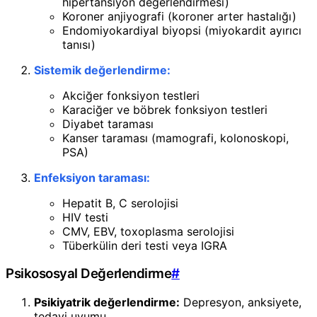
hipertansiyon değerlendirmesi)
Koroner anjiyografi (koroner arter hastalığı)
Endomiyokardiyal biyopsi (miyokardit ayırıcı
tanısı)
Sistemik değerlendirme:
Akciğer fonksiyon testleri
Karaciğer ve böbrek fonksiyon testleri
Diyabet taraması
Kanser taraması (mamografi, kolonoskopi,
PSA)
Enfeksiyon taraması:
Hepatit B, C serolojisi
HIV testi
CMV, EBV, toxoplasma serolojisi
Tüberkülin deri testi veya IGRA
Psikososyal Değerlendirme
#
Psikiyatrik değerlendirme:
Depresyon, anksiyete,
tedavi uyumu