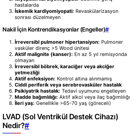
hastalarda
İskemik kardiyomiyopati:
Revaskülarizasyon
sonrası düzelmeyen
Nakil İçin Kontrendikasyonlar (Engeller)
#
İrreversibl pulmoner hipertansiyon:
Pulmoner
vasküler direnç >5 Wood ünitesi
Aktif malignite (kanser):
En az 5 yıl remisyonda
olmayan
İrreversibl böbrek, karaciğer veya akciğer
yetmezliği
Aktif enfeksiyon:
Kontrol altına alınmamış
Ciddi periferik veya serebrovasküler hastalık
Psikiyatrik hastalık:
Tedavi uyumunu engelleyen
Madde bağımlılığı:
Aktif alkol veya ilaç bağımlılığı
İleri yaş:
Genellikle >65-70 yaş (göreceli)
LVAD (Sol Ventrikül Destek Cihazı)
Nedir?
#