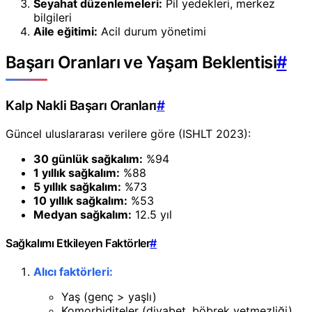
Seyahat düzenlemeleri:
Pil yedekleri, merkez
bilgileri
Aile eğitimi:
Acil durum yönetimi
Başarı Oranları ve Yaşam Beklentisi
#
Kalp Nakli Başarı Oranları
#
Güncel uluslararası verilere göre (ISHLT 2023):
30 günlük sağkalım:
%94
1 yıllık sağkalım:
%88
5 yıllık sağkalım:
%73
10 yıllık sağkalım:
%53
Medyan sağkalım:
12.5 yıl
Sağkalımı Etkileyen Faktörler
#
Alıcı faktörleri:
Yaş (genç > yaşlı)
Komorbiditeler (diyabet, böbrek yetmezliği)