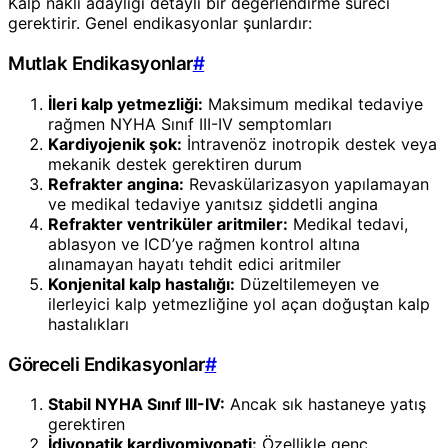
Kalp nakli adaylığı detaylı bir değerlendirme süreci
gerektirir. Genel endikasyonlar şunlardır:
Mutlak Endikasyonlar
#
İleri kalp yetmezliği:
Maksimum medikal tedaviye
rağmen NYHA Sınıf III-IV semptomları
Kardiyojenik şok:
İntravenöz inotropik destek veya
mekanik destek gerektiren durum
Refrakter angina:
Revaskülarizasyon yapılamayan
ve medikal tedaviye yanıtsız şiddetli angina
Refrakter ventriküler aritmiler:
Medikal tedavi,
ablasyon ve ICD’ye rağmen kontrol altına
alınamayan hayatı tehdit edici aritmiler
Konjenital kalp hastalığı:
Düzeltilemeyen ve
ilerleyici kalp yetmezliğine yol açan doğuştan kalp
hastalıkları
Göreceli Endikasyonlar
#
Stabil NYHA Sınıf III-IV:
Ancak sık hastaneye yatış
gerektiren
İdiyopatik kardiyomiyopati:
Özellikle genç