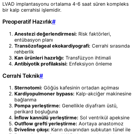
LVAD implantasyonu ortalama 4-6 saat süren kompleks
bir kalp cerrahisi işlemidir.
Preoperatif Hazırlık
#
Anestezi değerlendirmesi:
Risk faktörleri,
entübasyon planı
Transözofageal ekokardiyografi:
Cerrahi sırasında
rehberlik
Kan ürünleri hazırlığı:
Transfüzyon ihtimali
Antibiyotik profilaksisi:
Enfeksiyon önleme
Cerrahi Teknik
#
Sternotomi:
Göğüs kafesinin ortadan açılması
Kardiyopulmoner bypass:
Kalp-akciğer makinesine
bağlanma
Pompa yerleştirme:
Genellikle diyafram üstü,
perikard boşluğuna
İnflow kannülü yerleştirme:
Sol ventrikül apeksine
Outflow grefti yerleştirme:
Aortaya anastomoz
Driveline çıkışı:
Karın duvarından subkutan tünel ile