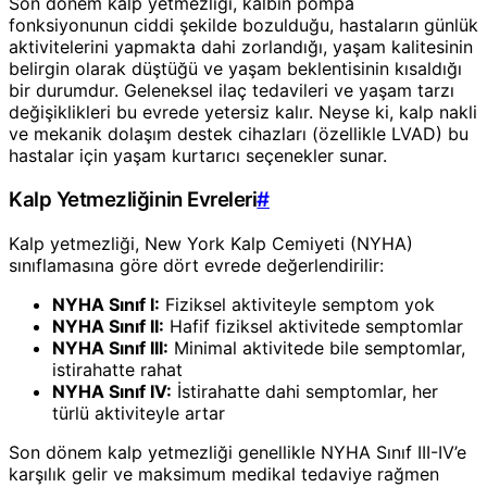
Son dönem kalp yetmezliği, kalbin pompa
fonksiyonunun ciddi şekilde bozulduğu, hastaların günlük
aktivitelerini yapmakta dahi zorlandığı, yaşam kalitesinin
belirgin olarak düştüğü ve yaşam beklentisinin kısaldığı
bir durumdur. Geleneksel ilaç tedavileri ve yaşam tarzı
değişiklikleri bu evrede yetersiz kalır. Neyse ki, kalp nakli
ve mekanik dolaşım destek cihazları (özellikle LVAD) bu
hastalar için yaşam kurtarıcı seçenekler sunar.
Kalp Yetmezliğinin Evreleri
#
Kalp yetmezliği, New York Kalp Cemiyeti (NYHA)
sınıflamasına göre dört evrede değerlendirilir:
NYHA Sınıf I:
Fiziksel aktiviteyle semptom yok
NYHA Sınıf II:
Hafif fiziksel aktivitede semptomlar
NYHA Sınıf III:
Minimal aktivitede bile semptomlar,
istirahatte rahat
NYHA Sınıf IV:
İstirahatte dahi semptomlar, her
türlü aktiviteyle artar
Son dönem kalp yetmezliği genellikle NYHA Sınıf III-IV’e
karşılık gelir ve maksimum medikal tedaviye rağmen