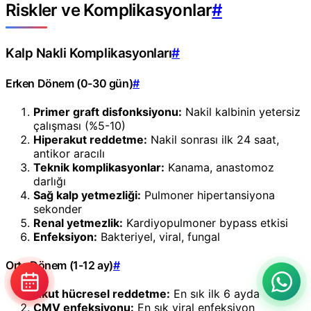
Riskler ve Komplikasyonlar
#
Kalp Nakli Komplikasyonları
#
Erken Dönem (0-30 gün)
#
Primer graft disfonksiyonu:
Nakil kalbinin yetersiz
çalışması (%5-10)
Hiperakut reddetme:
Nakil sonrası ilk 24 saat,
antikor aracılı
Teknik komplikasyonlar:
Kanama, anastomoz
darlığı
Sağ kalp yetmezliği:
Pulmoner hipertansiyona
sekonder
Renal yetmezlik:
Kardiyopulmoner bypass etkisi
Enfeksiyon:
Bakteriyel, viral, fungal
Orta Dönem (1-12 ay)
#
Akut hücresel reddetme:
En sık ilk 6 ayda
CMV enfeksiyonu:
En sık viral enfeksiyon