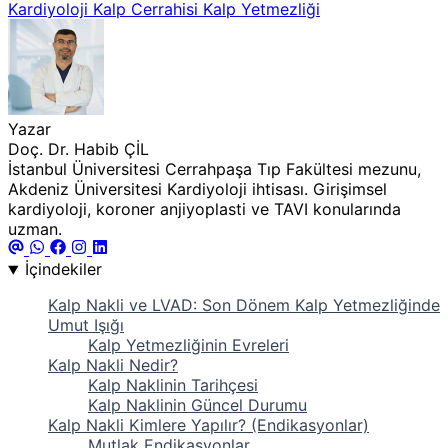
Kardiyoloji
Kalp Cerrahisi
Kalp Yetmezliği
Yazar
Doç. Dr. Habib ÇİL
İstanbul Üniversitesi Cerrahpaşa Tıp Fakültesi mezunu,
Akdeniz Üniversitesi Kardiyoloji ihtisası. Girişimsel
kardiyoloji, koroner anjiyoplasti ve TAVI konularında
uzman.
İçindekiler
Kalp Nakli ve LVAD: Son Dönem Kalp Yetmezliğinde
Umut Işığı
Kalp Yetmezliğinin Evreleri
Kalp Nakli Nedir?
Kalp Naklinin Tarihçesi
Kalp Naklinin Güncel Durumu
Kalp Nakli Kimlere Yapılır? (Endikasyonlar)
Mutlak Endikasyonlar