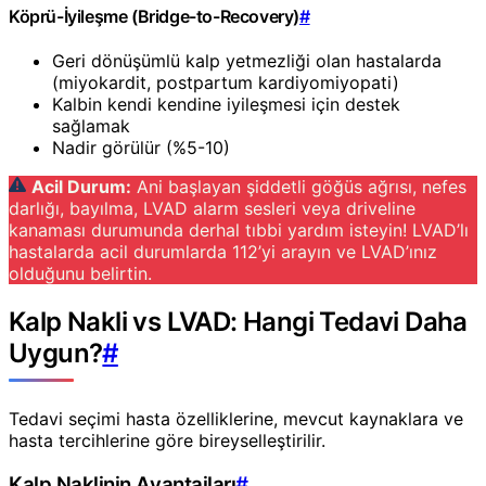
Köprü-İyileşme (Bridge-to-Recovery)
#
Geri dönüşümlü kalp yetmezliği olan hastalarda
(miyokardit, postpartum kardiyomiyopati)
Kalbin kendi kendine iyileşmesi için destek
sağlamak
Nadir görülür (%5-10)
Acil Durum:
Ani başlayan şiddetli göğüs ağrısı, nefes
darlığı, bayılma, LVAD alarm sesleri veya driveline
kanaması durumunda derhal tıbbi yardım isteyin! LVAD’lı
hastalarda acil durumlarda 112’yi arayın ve LVAD’ınız
olduğunu belirtin.
Kalp Nakli vs LVAD: Hangi Tedavi Daha
Uygun?
#
Tedavi seçimi hasta özelliklerine, mevcut kaynaklara ve
hasta tercihlerine göre bireyselleştirilir.
Kalp Naklinin Avantajları
#