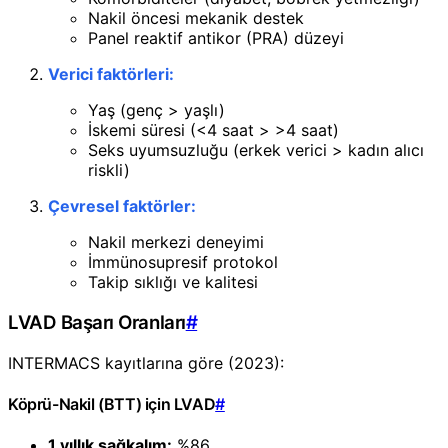
Nakil öncesi mekanik destek
Panel reaktif antikor (PRA) düzeyi
Verici faktörleri:
Yaş (genç > yaşlı)
İskemi süresi (<4 saat > >4 saat)
Seks uyumsuzluğu (erkek verici > kadın alıcı
riskli)
Çevresel faktörler:
Nakil merkezi deneyimi
İmmünosupresif protokol
Takip sıklığı ve kalitesi
LVAD Başarı Oranları
#
INTERMACS kayıtlarına göre (2023):
Köprü-Nakil (BTT) için LVAD
#
1 yıllık sağkalım:
%86