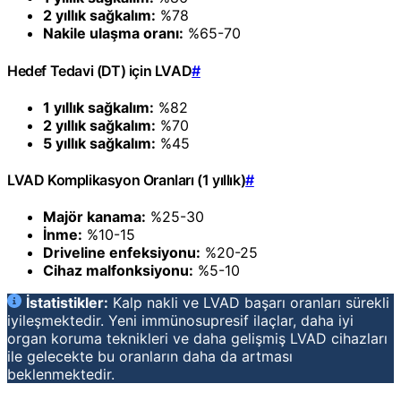
2 yıllık sağkalım:
%78
Nakile ulaşma oranı:
%65-70
Hedef Tedavi (DT) için LVAD
#
1 yıllık sağkalım:
%82
2 yıllık sağkalım:
%70
5 yıllık sağkalım:
%45
LVAD Komplikasyon Oranları (1 yıllık)
#
Majör kanama:
%25-30
İnme:
%10-15
Driveline enfeksiyonu:
%20-25
Cihaz malfonksiyonu:
%5-10
İstatistikler:
Kalp nakli ve LVAD başarı oranları sürekli
iyileşmektedir. Yeni immünosupresif ilaçlar, daha iyi
organ koruma teknikleri ve daha gelişmiş LVAD cihazları
ile gelecekte bu oranların daha da artması
beklenmektedir.