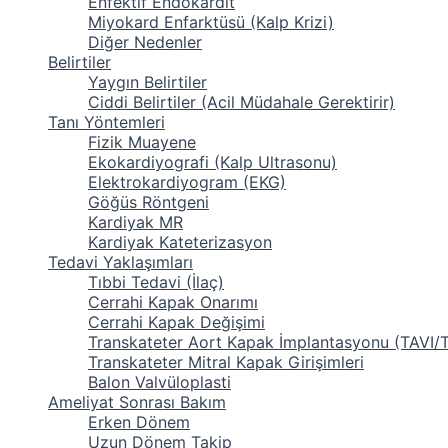
Enfektif Endokardit
Miyokard Enfarktüsü (Kalp Krizi)
Diğer Nedenler
Belirtiler
Yaygın Belirtiler
Ciddi Belirtiler (Acil Müdahale Gerektirir)
Tanı Yöntemleri
Fizik Muayene
Ekokardiyografi (Kalp Ultrasonu)
Elektrokardiyogram (EKG)
Göğüs Röntgeni
Kardiyak MR
Kardiyak Kateterizasyon
Tedavi Yaklaşımları
Tıbbi Tedavi (İlaç)
Cerrahi Kapak Onarımı
Cerrahi Kapak Değişimi
Transkateter Aort Kapak İmplantasyonu (TAVI/
Transkateter Mitral Kapak Girişimleri
Balon Valvüloplasti
Ameliyat Sonrası Bakım
Erken Dönem
Uzun Dönem Takip