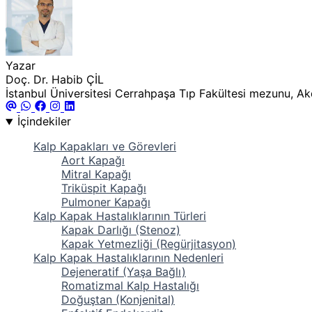
Yazar
Doç. Dr. Habib ÇİL
İstanbul Üniversitesi Cerrahpaşa Tıp Fakültesi mezunu, Akde
İçindekiler
Kalp Kapakları ve Görevleri
Aort Kapağı
Mitral Kapağı
Triküspit Kapağı
Pulmoner Kapağı
Kalp Kapak Hastalıklarının Türleri
Kapak Darlığı (Stenoz)
Kapak Yetmezliği (Regürjitasyon)
Kalp Kapak Hastalıklarının Nedenleri
Dejeneratif (Yaşa Bağlı)
Romatizmal Kalp Hastalığı
Doğuştan (Konjenital)