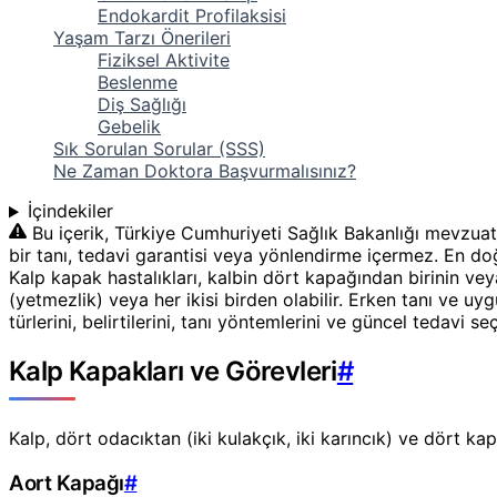
Endokardit Profilaksisi
Yaşam Tarzı Önerileri
Fiziksel Aktivite
Beslenme
Diş Sağlığı
Gebelik
Sık Sorulan Sorular (SSS)
Ne Zaman Doktora Başvurmalısınız?
İçindekiler
Bu içerik, Türkiye Cumhuriyeti Sağlık Bakanlığı mevzuat
bir tanı, tedavi garantisi veya yönlendirme içermez. En doğr
Kalp kapak hastalıkları, kalbin dört kapağından birinin v
(yetmezlik) veya her ikisi birden olabilir. Erken tanı ve 
türlerini, belirtilerini, tanı yöntemlerini ve güncel tedavi s
Kalp Kapakları ve Görevleri
#
Kalp, dört odacıktan (iki kulakçık, iki karıncık) ve dört k
Aort Kapağı
#