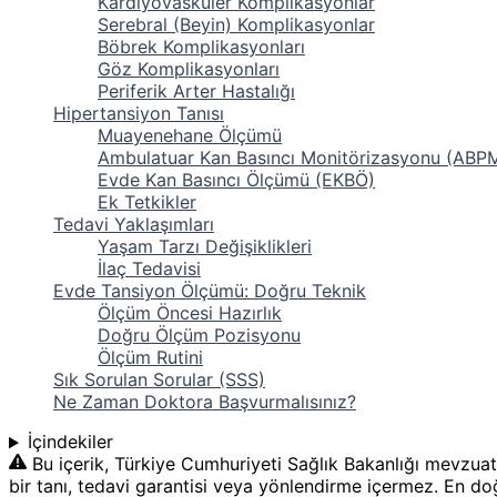
Kardiyovasküler Komplikasyonlar
Serebral (Beyin) Komplikasyonlar
Böbrek Komplikasyonları
Göz Komplikasyonları
Periferik Arter Hastalığı
Hipertansiyon Tanısı
Muayenehane Ölçümü
Ambulatuar Kan Basıncı Monitörizasyonu (ABP
Evde Kan Basıncı Ölçümü (EKBÖ)
Ek Tetkikler
Tedavi Yaklaşımları
Yaşam Tarzı Değişiklikleri
İlaç Tedavisi
Evde Tansiyon Ölçümü: Doğru Teknik
Ölçüm Öncesi Hazırlık
Doğru Ölçüm Pozisyonu
Ölçüm Rutini
Sık Sorulan Sorular (SSS)
Ne Zaman Doktora Başvurmalısınız?
İçindekiler
Bu içerik, Türkiye Cumhuriyeti Sağlık Bakanlığı mevzuat
bir tanı, tedavi garantisi veya yönlendirme içermez. En doğr