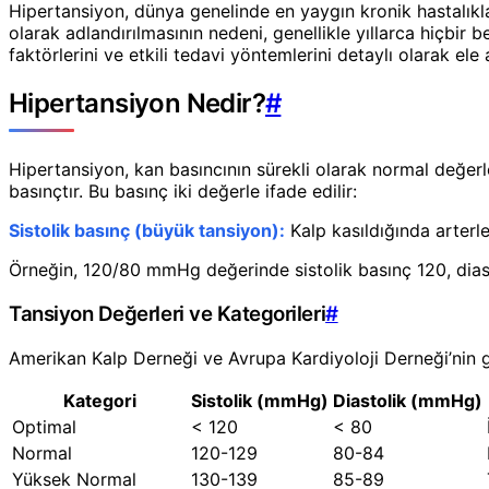
Hipertansiyon, dünya genelinde en yaygın kronik hastalıklar
olarak adlandırılmasının nedeni, genellikle yıllarca hiçbir
faktörlerini ve etkili tedavi yöntemlerini detaylı olarak ele
Hipertansiyon Nedir?
#
Hipertansiyon, kan basıncının sürekli olarak normal değer
basınçtır. Bu basınç iki değerle ifade edilir:
Sistolik basınç (büyük tansiyon):
Kalp kasıldığında arterl
Örneğin, 120/80 mmHg değerinde sistolik basınç 120, diast
Tansiyon Değerleri ve Kategorileri
#
Amerikan Kalp Derneği ve Avrupa Kardiyoloji Derneği’nin gün
Kategori
Sistolik (mmHg)
Diastolik (mmHg)
Optimal
< 120
< 80
Normal
120-129
80-84
Yüksek Normal
130-139
85-89