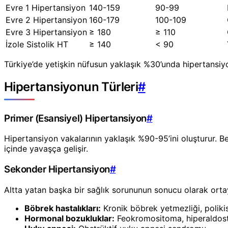
Evre 1 Hipertansiyon
140-159
90-99
Evre 2 Hipertansiyon
160-179
100-109
Evre 3 Hipertansiyon
≥ 180
≥ 110
İzole Sistolik HT
≥ 140
< 90
Türkiye’de yetişkin nüfusun yaklaşık %30’unda hipertansiy
Hipertansiyonun Türleri
#
Primer (Esansiyel) Hipertansiyon
#
Hipertansiyon vakalarının yaklaşık %90-95’ini oluşturur. Beli
içinde yavaşça gelişir.
Sekonder Hipertansiyon
#
Altta yatan başka bir sağlık sorununun sonucu olarak ortay
Böbrek hastalıkları:
Kronik böbrek yetmezliği, polikis
Hormonal bozukluklar:
Feokromositoma, hiperaldoste