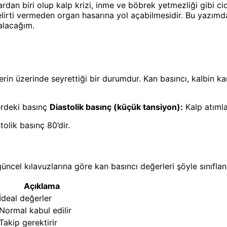
dan biri olup kalp krizi, inme ve böbrek yetmezliği gibi ciddi
 belirti vermeden organ hasarına yol açabilmesidir. Bu yazımd
 alacağım.
lerin üzerinde seyrettiği bir durumdur. Kan basıncı, kalbin
erdeki basınç
Diastolik basınç (küçük tansiyon):
Kalp atımla
olik basınç 80’dir.
cel kılavuzlarına göre kan basıncı değerleri şöyle sınıflandı
Açıklama
İdeal değerler
Normal kabul edilir
Takip gerektirir