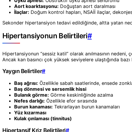
Uyku apnesi:
Obstrüktif uyku apnesi sendromu
Aort koarktasyonu:
Doğuştan aort daralması
İlaçlar:
Doğum kontrol hapları, NSAİİ ilaçlar, dekonjes
Sekonder hipertansiyon tedavi edildiğinde, altta yatan ned
Hipertansiyonun Belirtileri
#
Hipertansiyonun “sessiz katil” olarak anılmasının nedeni, ço
Ancak kan basıncı çok yüksek seviyelere ulaştığında bazı be
Yaygın Belirtiler
#
Baş ağrısı:
Özellikle sabah saatlerinde, ensede zonkla
Baş dönmesi ve sersemlik hissi
Bulanık görme:
Görme keskinliğinde azalma
Nefes darlığı:
Özellikle efor sırasında
Burun kanaması:
Tekrarlayan burun kanamaları
Yüz kızarması
Kulak çınlaması (tinnitus)
Hipertansif Kriz Belirtileri
#