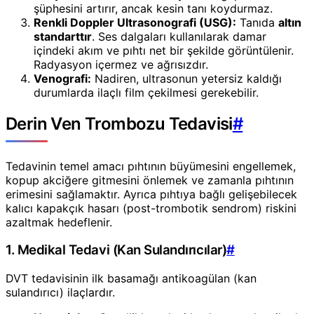
şüphesini artırır, ancak kesin tanı koydurmaz.
Renkli Doppler Ultrasonografi (USG):
Tanıda
altın
standarttır
. Ses dalgaları kullanılarak damar
içindeki akım ve pıhtı net bir şekilde görüntülenir.
Radyasyon içermez ve ağrısızdır.
Venografi:
Nadiren, ultrasonun yetersiz kaldığı
durumlarda ilaçlı film çekilmesi gerekebilir.
Derin Ven Trombozu Tedavisi
#
Tedavinin temel amacı pıhtının büyümesini engellemek,
kopup akciğere gitmesini önlemek ve zamanla pıhtının
erimesini sağlamaktır. Ayrıca pıhtıya bağlı gelişebilecek
kalıcı kapakçık hasarı (post-trombotik sendrom) riskini
azaltmak hedeflenir.
1. Medikal Tedavi (Kan Sulandırıcılar)
#
DVT tedavisinin ilk basamağı antikoagülan (kan
sulandırıcı) ilaçlardır.