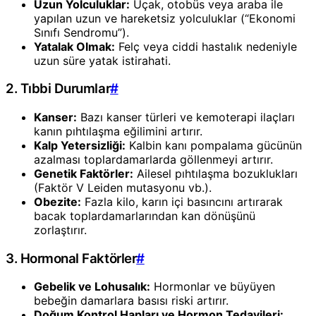
Uzun Yolculuklar:
Uçak, otobüs veya araba ile
yapılan uzun ve hareketsiz yolculuklar (“Ekonomi
Sınıfı Sendromu”).
Yatalak Olmak:
Felç veya ciddi hastalık nedeniyle
uzun süre yatak istirahati.
2. Tıbbi Durumlar
#
Kanser:
Bazı kanser türleri ve kemoterapi ilaçları
kanın pıhtılaşma eğilimini artırır.
Kalp Yetersizliği:
Kalbin kanı pompalama gücünün
azalması toplardamarlarda göllenmeyi artırır.
Genetik Faktörler:
Ailesel pıhtılaşma bozuklukları
(Faktör V Leiden mutasyonu vb.).
Obezite:
Fazla kilo, karın içi basıncını artırarak
bacak toplardamarlarından kan dönüşünü
zorlaştırır.
3. Hormonal Faktörler
#
Gebelik ve Lohusalık:
Hormonlar ve büyüyen
bebeğin damarlara basısı riski artırır.
Doğum Kontrol Hapları ve Hormon Tedavileri: