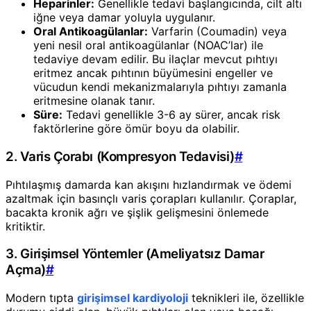
Heparinler:
Genellikle tedavi başlangıcında, cilt altı
iğne veya damar yoluyla uygulanır.
Oral Antikoagülanlar:
Varfarin (Coumadin) veya
yeni nesil oral antikoagülanlar (NOAC’lar) ile
tedaviye devam edilir. Bu ilaçlar mevcut pıhtıyı
eritmez ancak pıhtının büyümesini engeller ve
vücudun kendi mekanizmalarıyla pıhtıyı zamanla
eritmesine olanak tanır.
Süre:
Tedavi genellikle 3-6 ay sürer, ancak risk
faktörlerine göre ömür boyu da olabilir.
2. Varis Çorabı (Kompresyon Tedavisi)
#
Pıhtılaşmış damarda kan akışını hızlandırmak ve ödemi
azaltmak için basınçlı varis çorapları kullanılır. Çoraplar,
bacakta kronik ağrı ve şişlik gelişmesini önlemede
kritiktir.
3. Girişimsel Yöntemler (Ameliyatsız Damar
Açma)
#
Modern tıpta
girişimsel kardiyoloji
teknikleri ile, özellikle