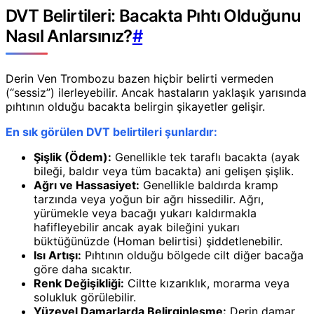
DVT Belirtileri: Bacakta Pıhtı Olduğunu
Nasıl Anlarsınız?
#
Derin Ven Trombozu bazen hiçbir belirti vermeden
(“sessiz”) ilerleyebilir. Ancak hastaların yaklaşık yarısında
pıhtının olduğu bacakta belirgin şikayetler gelişir.
En sık görülen DVT belirtileri şunlardır:
Şişlik (Ödem):
Genellikle tek taraflı bacakta (ayak
bileği, baldır veya tüm bacakta) ani gelişen şişlik.
Ağrı ve Hassasiyet:
Genellikle baldırda kramp
tarzında veya yoğun bir ağrı hissedilir. Ağrı,
yürümekle veya bacağı yukarı kaldırmakla
hafifleyebilir ancak ayak bileğini yukarı
büktüğünüzde (Homan belirtisi) şiddetlenebilir.
Isı Artışı:
Pıhtının olduğu bölgede cilt diğer bacağa
göre daha sıcaktır.
Renk Değişikliği:
Ciltte kızarıklık, morarma veya
solukluk görülebilir.
Yüzeyel Damarlarda Belirginleşme:
Derin damar