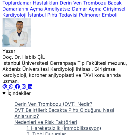
Toplardamar Hastalıkları
Derin Ven Trombozu
Bacak
Damarlarını Açma
Ameliyatsız Damar Açma
Girişimsel
Kardiyoloji İstanbul
Pıhtı Tedavisi
Pulmoner Emboli
Yazar
Doç. Dr. Habib ÇİL
İstanbul Üniversitesi Cerrahpaşa Tıp Fakültesi mezunu,
Akdeniz Üniversitesi Kardiyoloji ihtisası. Girişimsel
kardiyoloji, koroner anjiyoplasti ve TAVI konularında
uzman.
İçindekiler
Derin Ven Trombozu (DVT) Nedir?
DVT Belirtileri: Bacakta Pıhtı Olduğunu Nasıl
Anlarsınız?
Nedenleri ve Risk Faktörleri
1. Hareketsizlik (İmmobilizasyon)
2. Tıbbi Durumlar