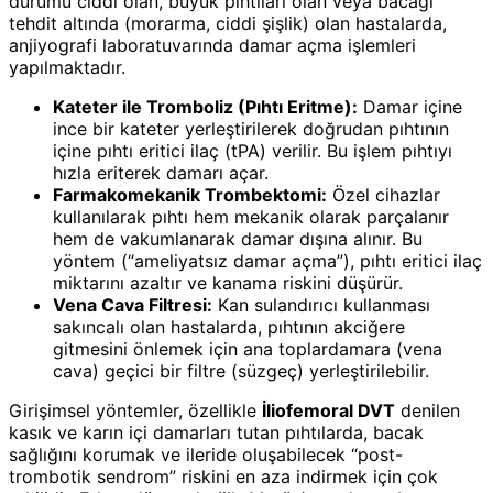
durumu ciddi olan, büyük pıhtıları olan veya bacağı
tehdit altında (morarma, ciddi şişlik) olan hastalarda,
anjiyografi laboratuvarında damar açma işlemleri
yapılmaktadır.
Kateter ile Tromboliz (Pıhtı Eritme):
Damar içine
ince bir kateter yerleştirilerek doğrudan pıhtının
içine pıhtı eritici ilaç (tPA) verilir. Bu işlem pıhtıyı
hızla eriterek damarı açar.
Farmakomekanik Trombektomi:
Özel cihazlar
kullanılarak pıhtı hem mekanik olarak parçalanır
hem de vakumlanarak damar dışına alınır. Bu
yöntem (“ameliyatsız damar açma”), pıhtı eritici ilaç
miktarını azaltır ve kanama riskini düşürür.
Vena Cava Filtresi:
Kan sulandırıcı kullanması
sakıncalı olan hastalarda, pıhtının akciğere
gitmesini önlemek için ana toplardamara (vena
cava) geçici bir filtre (süzgeç) yerleştirilebilir.
Girişimsel yöntemler, özellikle
İliofemoral DVT
denilen
kasık ve karın içi damarları tutan pıhtılarda, bacak
sağlığını korumak ve ileride oluşabilecek “post-
trombotik sendrom” riskini en aza indirmek için çok