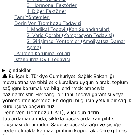
3. Hormonal Faktörler
4. Diğer Faktörler
Tanı Yöntemleri
Derin Ven Trombozu Tedavisi
1. Medikal Tedavi (Kan Sulandırıcılar)
2. Varis Çorabı (Kompresyon Tedavisi)
3. Girişimsel Yöntemler (Ameliyatsız Damar
Açma)
DVT’den Korunma Yolları
İstanbul’da DVT Tedavisi
İçindekiler
Bu içerik, Türkiye Cumhuriyeti Sağlık Bakanlığı
mevzuatına ve tıbbi etik kurallara uygun olarak, toplum
sağlığını korumak ve bilgilendirmek amacıyla
hazırlanmıştır. Herhangi bir tanı, tedavi garantisi veya
yönlendirme içermez. En doğru bilgi için yetkili bir sağlık
kuruluşuna başvurunuz.
Derin Ven Trombozu (DVT), vücudun derin
toplardamarlarında, sıklıkla bacaklarda kan pıhtısı
oluşması durumudur. Sadece bacakta ağrı ve şişliğe
neden olmakla kalmaz, pıhtının kopup akciğere gitmesi