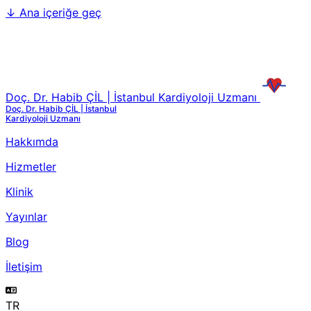
↓
Ana içeriğe geç
Doç. Dr. Habib ÇİL | İstanbul Kardiyoloji Uzmanı
Doç. Dr. Habib ÇİL | İstanbul
Kardiyoloji Uzmanı
Hakkımda
Hizmetler
Klinik
Yayınlar
Blog
İletişim
TR