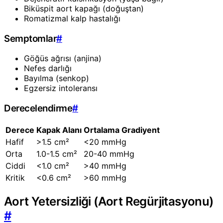
Biküspit aort kapağı (doğuştan)
Romatizmal kalp hastalığı
Semptomlar
#
Göğüs ağrısı (anjina)
Nefes darlığı
Bayılma (senkop)
Egzersiz intoleransı
Derecelendirme
#
Derece
Kapak Alanı
Ortalama Gradiyent
Hafif
>1.5 cm²
<20 mmHg
Orta
1.0-1.5 cm²
20-40 mmHg
Ciddi
<1.0 cm²
>40 mmHg
Kritik
<0.6 cm²
>60 mmHg
Aort Yetersizliği (Aort Regürjitasyonu)
#