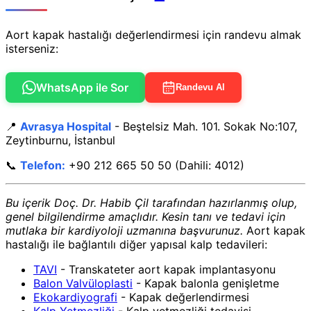
Aort kapak hastalığı değerlendirmesi için randevu almak
isterseniz:
WhatsApp ile Sor
Randevu Al
📍
Avrasya Hospital
- Beştelsiz Mah. 101. Sokak No:107,
Zeytinburnu, İstanbul
📞
Telefon:
+90 212 665 50 50 (Dahili: 4012)
Bu içerik Doç. Dr. Habib Çil tarafından hazırlanmış olup,
genel bilgilendirme amaçlıdır. Kesin tanı ve tedavi için
mutlaka bir kardiyoloji uzmanına başvurunuz.
Aort kapak
hastalığı ile bağlantılı diğer yapısal kalp tedavileri:
TAVI
- Transkateter aort kapak implantasyonu
Balon Valvüloplasti
- Kapak balonla genişletme
Ekokardiyografi
- Kapak değerlendirmesi
Kalp Yetmezliği
- Kalp yetmezliği tedavisi