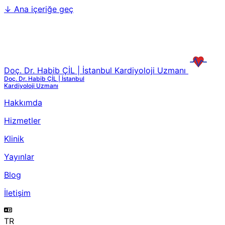
↓
Ana içeriğe geç
Doç. Dr. Habib ÇİL | İstanbul Kardiyoloji Uzmanı
Doç. Dr. Habib ÇİL | İstanbul
Kardiyoloji Uzmanı
Hakkımda
Hizmetler
Klinik
Yayınlar
Blog
İletişim
TR