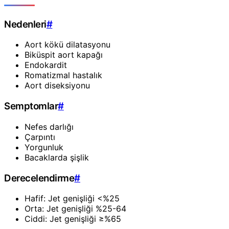
Nedenleri
#
Aort kökü dilatasyonu
Biküspit aort kapağı
Endokardit
Romatizmal hastalık
Aort diseksiyonu
Semptomlar
#
Nefes darlığı
Çarpıntı
Yorgunluk
Bacaklarda şişlik
Derecelendirme
#
Hafif: Jet genişliği <%25
Orta: Jet genişliği %25-64
Ciddi: Jet genişliği ≥%65