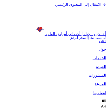
↓
الانتقال إلى المحتوى الرئيسي
أ.د. حبيب جيل | أخصائي أمراض القلب
أ.د. حبيب جيل | أخصائي أمراض
القلب
حول
الخدمات
العيادة
المنشورات
المدونة
اتصل بنا
AR