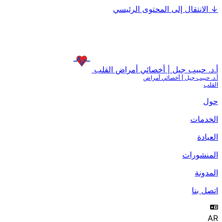
↓
الانتقال إلى المحتوى الرئيسي
أ.د. حبيب جيل | أخصائي أمراض القلب
أ.د. حبيب جيل | أخصائي أمراض
القلب
حول
الخدمات
العيادة
المنشورات
المدونة
اتصل بنا
AR