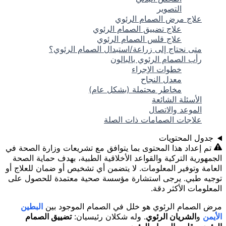
التصوير
علاج مرض الصمام الرئوي
علاج تضييق الصمام الرئوي
علاج قلس الصمام الرئوي
متى نحتاج إلى زراعة/استبدال الصمام الرئوي؟
رأب الصمام الرئوي بالبالون
خطوات الإجراء
معدل النجاح
مخاطر محتملة (بشكل عام)
الأسئلة الشائعة
الموعد والاتصال
علاجات الصمامات ذات الصلة
جدول المحتويات
تم إعداد هذا المحتوى بما يتوافق مع تشريعات وزارة الصحة في
الجمهورية التركية والقواعد الأخلاقية الطبية، بهدف حماية الصحة
العامة وتوفير المعلومات. لا يتضمن أي تشخيص أو ضمان للعلاج أو
توجيه طبي. يرجى استشارة مؤسسة صحية معتمدة للحصول على
المعلومات الأكثر دقة.
مرض الصمام الرئوي هو خلل في الصمام الموجود بين
البطين
الأيمن
و
الشريان الرئوي
. وله شكلان رئيسيان:
تضييق الصمام