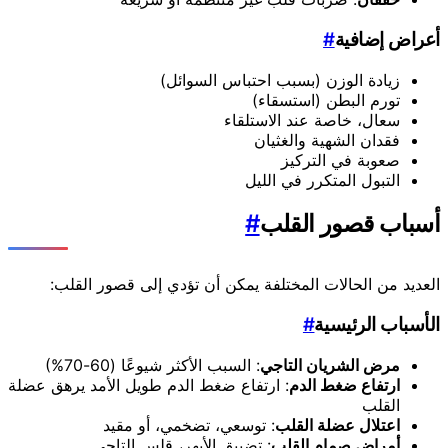
أعراض إضافية
#
زيادة الوزن (بسبب احتباس السوائل)
تورم البطن (استسقاء)
سعال، خاصة عند الاستلقاء
فقدان الشهية والغثيان
صعوبة في التركيز
التبول المتكرر في الليل
أسباب قصور القلب
#
العديد من الحالات المختلفة يمكن أن تؤدي إلى قصور القلب:
الأسباب الرئيسية
#
مرض الشريان التاجي
: السبب الأكثر شيوعًا (60-70%)
ارتفاع ضغط الدم
: ارتفاع ضغط الدم طويل الأمد يرهق عضلة
القلب
اعتلال عضلة القلب
: توسعي، تضخمي، أو مقيد
أمراض صمام القلب
: تضييق الأبهر، قلس التاجي