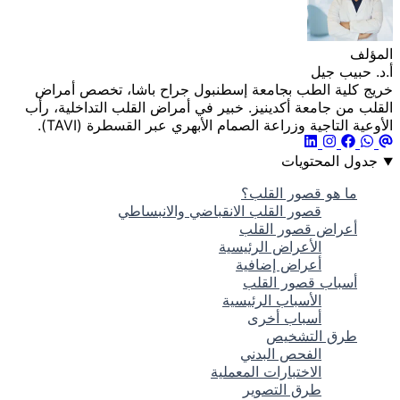
المؤلف
أ.د. حبيب جيل
خريج كلية الطب بجامعة إسطنبول جراح باشا، تخصص أمراض
القلب من جامعة أكدينيز. خبير في أمراض القلب التداخلية، رأب
الأوعية التاجية وزراعة الصمام الأبهري عبر القسطرة (TAVI).
جدول المحتويات
ما هو قصور القلب؟
قصور القلب الانقباضي والانبساطي
أعراض قصور القلب
الأعراض الرئيسية
أعراض إضافية
أسباب قصور القلب
الأسباب الرئيسية
أسباب أخرى
طرق التشخيص
الفحص البدني
الاختبارات المعملية
طرق التصوير