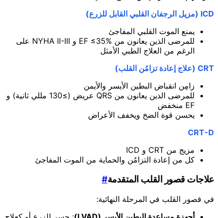
ICD (مزيل الرجفان القلبي القابل للزرع)
يمنع الموت القلبي المفاجئ
للمرضى الذين يعانون من EF ≤35% و NYHA II-III على
الرغم من العلاج الطبي الأمثل
CRT (علاج إعادة تزامُن القلب)
زامِن انقباض البطين الأيسر والأيمن
للمرضى الذين يعانون من QRS عريض (≥130 مللي ثانية) و
EF منخفض
يحسن قوة الضخ ويخفف الأعراض
CRT-D
مزيج من CRT و ICD
كل من إعادة التزامُن والحماية من الموت المفاجئ
علاجات قصور القلب المتقدمة
#
في قصور القلب في المرحلة النهائية:
أجهزة مساعدة البطين الأيسر (LVAD)
: جسر للزرع أو كعلاج