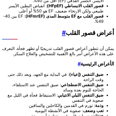
الأيسر. الكسر القذفي (EF) أقل من 40%.
قصور القلب الانبساطي (HFpEF)
: انقباض البطين الأيسر
طبيعي ولكن الارتخاء ضعيف. EF هو 50% أو أعلى.
قصور القلب مع EF متوسط المدى (HFmrEF)
: EF بين 40-
49%.
أعراض قصور القلب
#
يمكن أن تتطور أعراض قصور القلب تدريجيًا أو تظهر فجأة. التعرف
على هذه الأعراض أمر بالغ الأهمية للتشخيص والعلاج المبكر.
الأعراض الرئيسية
#
ضيق التنفس (إعياء)
: في البداية مع الجهد، وبعد ذلك حتى
وقت الراحة
ضيق التنفس الاضطجاعي
: ضيق التنفس عند الاستلقاء،
الحاجة للنوم بعدة وسائد
ضيق التنفس الليلي الانتيابي
: الاستيقاظ فجأة في الليل مع
صعوبة في التنفس
وذمة
: تورم في القدمين والكاحلين والساقين
تعب وضعف
: صعوبة في الأنشطة اليومية
خفقان
: ضربات قلب غير منتظمة أو سريعة