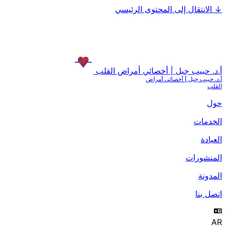
↓
الانتقال إلى المحتوى الرئيسي
أ.د. حبيب جيل | أخصائي أمراض القلب
أ.د. حبيب جيل | أخصائي أمراض
القلب
حول
الخدمات
العيادة
المنشورات
المدونة
اتصل بنا
AR