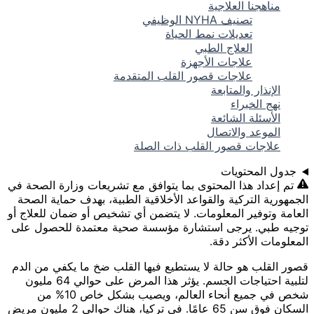
مناهجنا العلاجية
تصنيف NYHA الوظيفي
تعديلات نمط الحياة
العلاج الطبي
علاجات الأجهزة
علاجات قصور القلب المتقدمة
الإنذار والمتابعة
نهج الخبراء
الأسئلة الشائعة
الموعد والاتصال
علاجات قصور القلب ذات الصلة
جدول المحتويات
تم إعداد هذا المحتوى بما يتوافق مع تشريعات وزارة الصحة في
الجمهورية التركية والقواعد الأخلاقية الطبية، بهدف حماية الصحة
العامة وتوفير المعلومات. لا يتضمن أي تشخيص أو ضمان للعلاج أو
توجيه طبي. يرجى استشارة مؤسسة صحية معتمدة للحصول على
المعلومات الأكثر دقة.
قصور القلب هو حالة لا يستطيع فيها القلب ضخ ما يكفي من الدم
لتلبية احتياجات الجسم. يؤثر هذا المرض على حوالي 64 مليون
شخص في جميع أنحاء العالم، ويصيب بشكل خاص 10% من
السكان فوق سن 65 عامًا. في تركيا، هناك حوالي 2 مليون مريض