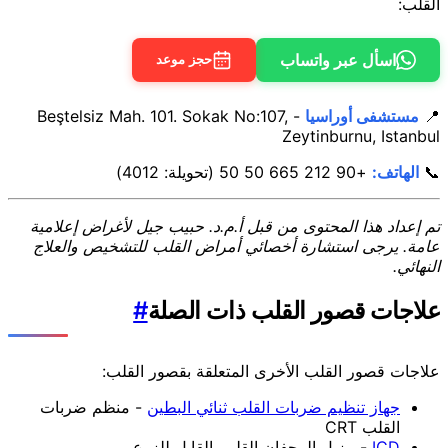
القلب:
اسأل عبر واتساب
حجز موعد
📍
مستشفى أوراسيا
- Beştelsiz Mah. 101. Sokak No:107,
Zeytinburnu, Istanbul
📞
الهاتف:
+90 212 665 50 50 (تحويلة: 4012)
تم إعداد هذا المحتوى من قبل أ.م.د. حبيب جيل لأغراض إعلامية
عامة. يرجى استشارة أخصائي أمراض القلب للتشخيص والعلاج
النهائي.
علاجات قصور القلب ذات الصلة
#
علاجات قصور القلب الأخرى المتعلقة بقصور القلب:
جهاز تنظيم ضربات القلب ثنائي البطين
- منظم ضربات
القلب CRT
ICD
- مزيل الرجفان القلبي القابل للزرع