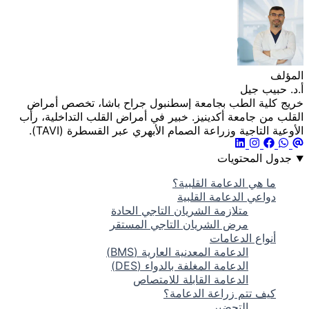
المؤلف
أ.د. حبيب جيل
خريج كلية الطب بجامعة إسطنبول جراح باشا، تخصص أمراض
القلب من جامعة أكدينيز. خبير في أمراض القلب التداخلية، رأب
الأوعية التاجية وزراعة الصمام الأبهري عبر القسطرة (TAVI).
جدول المحتويات
ما هي الدعامة القلبية؟
دواعي الدعامة القلبية
متلازمة الشريان التاجي الحادة
مرض الشريان التاجي المستقر
أنواع الدعامات
الدعامة المعدنية العارية (BMS)
الدعامة المغلفة بالدواء (DES)
الدعامة القابلة للامتصاص
كيف تتم زراعة الدعامة؟
التحضير