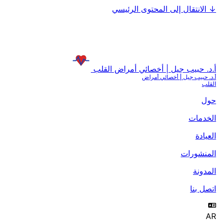
↓
الانتقال إلى المحتوى الرئيسي
أ.د. حبيب جيل | أخصائي أمراض القلب
أ.د. حبيب جيل | أخصائي أمراض
القلب
حول
الخدمات
العيادة
المنشورات
المدونة
اتصل بنا
AR